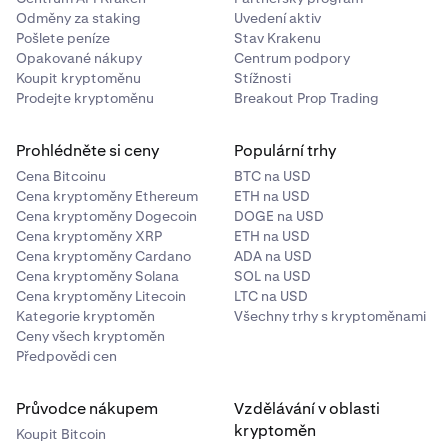
Odměny za staking
Uvedení aktiv
Pošlete peníze
Stav Krakenu
Opakované nákupy
Centrum podpory
Koupit kryptoměnu
Stížnosti
Prodejte kryptoměnu
Breakout Prop Trading
Prohlédněte si ceny
Populární trhy
Cena Bitcoinu
BTC na USD
Cena kryptoměny Ethereum
ETH na USD
Cena kryptoměny Dogecoin
DOGE na USD
Cena kryptoměny XRP
ETH na USD
Cena kryptoměny Cardano
ADA na USD
Cena kryptoměny Solana
SOL na USD
Cena kryptoměny Litecoin
LTC na USD
Kategorie kryptoměn
Všechny trhy s kryptoměnami
Ceny všech kryptoměn
Předpovědi cen
Průvodce nákupem
Vzdělávání v oblasti
kryptoměn
Koupit Bitcoin