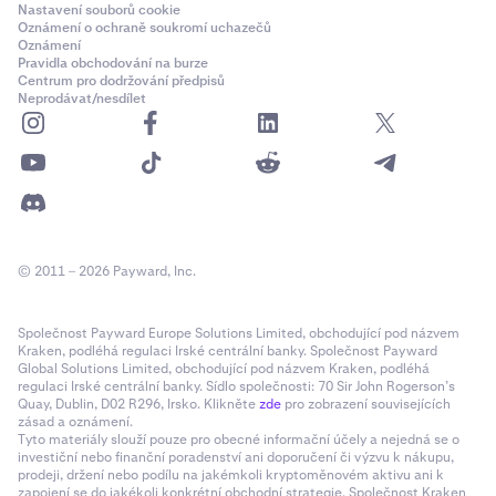
Nastavení souborů cookie
Oznámení o ochraně soukromí uchazečů
Oznámení
Pravidla obchodování na burze
Centrum pro dodržování předpisů
Neprodávat/nesdílet
© 2011 – 2026 Payward, Inc.
Společnost Payward Europe Solutions Limited, obchodující pod názvem
Kraken, podléhá regulaci Irské centrální banky. Společnost Payward
Global Solutions Limited, obchodující pod názvem Kraken, podléhá
regulaci Irské centrální banky. Sídlo společnosti: 70 Sir John Rogerson’s
Quay, Dublin, D02 R296, Irsko. Klikněte
zde
pro zobrazení souvisejících
zásad a oznámení.
Tyto materiály slouží pouze pro obecné informační účely a nejedná se o
investiční nebo finanční poradenství ani doporučení či výzvu k nákupu,
prodeji, držení nebo podílu na jakémkoli kryptoměnovém aktivu ani k
zapojení se do jakékoli konkrétní obchodní strategie. Společnost Kraken