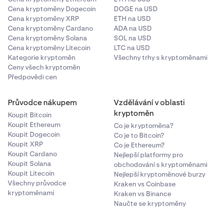
platnosti a 3místný bezpečnostní kód uvedený na
Cena kryptoměny Dogecoin
DOGE na USD
zadní straně karty.
Cena kryptoměny XRP
ETH na USD
Cena kryptoměny Cardano
ADA na USD
Poznámka: Výchozí platební měna je předem
7
Cena kryptoměny Solana
SOL na USD
určena podle vaší
ověřené země bydliště.
Cena kryptoměny Litecoin
LTC na USD
Kategorie kryptoměn
Všechny trhy s kryptoměnami
Ceny všech kryptoměn
Předpovědi cen
Průvodce nákupem
Vzdělávání v oblasti
kryptoměn
Koupit Bitcoin
Koupit Ethereum
Co je kryptoměna?
Koupit Dogecoin
Co je to Bitcoin?
Koupit XRP
Co je Ethereum?
Koupit Cardano
Nejlepší platformy pro
Koupit Solana
obchodování s kryptoměnami
Koupit Litecoin
Nejlepší kryptoměnové burzy
Všechny průvodce
Kraken vs Coinbase
kryptoměnami
Kraken vs Binance
Naučte se kryptoměny