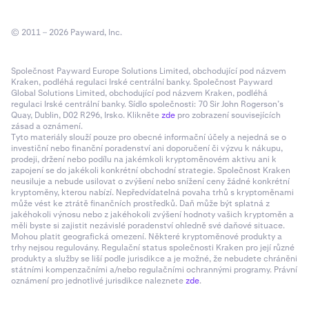
© 2011 – 2026 Payward, Inc.
Společnost Payward Europe Solutions Limited, obchodující pod názvem
Kraken, podléhá regulaci Irské centrální banky. Společnost Payward
Global Solutions Limited, obchodující pod názvem Kraken, podléhá
regulaci Irské centrální banky. Sídlo společnosti: 70 Sir John Rogerson’s
Quay, Dublin, D02 R296, Irsko. Klikněte
zde
pro zobrazení souvisejících
zásad a oznámení.
Tyto materiály slouží pouze pro obecné informační účely a nejedná se o
investiční nebo finanční poradenství ani doporučení či výzvu k nákupu,
prodeji, držení nebo podílu na jakémkoli kryptoměnovém aktivu ani k
zapojení se do jakékoli konkrétní obchodní strategie. Společnost Kraken
neusiluje a nebude usilovat o zvýšení nebo snížení ceny žádné konkrétní
kryptoměny, kterou nabízí. Nepředvídatelná povaha trhů s kryptoměnami
může vést ke ztrátě finančních prostředků. Daň může být splatná z
jakéhokoli výnosu nebo z jakéhokoli zvýšení hodnoty vašich kryptoměn a
měli byste si zajistit nezávislé poradenství ohledně své daňové situace.
Mohou platit geografická omezení. Některé kryptoměnové produkty a
trhy nejsou regulovány. Regulační status společnosti Kraken pro její různé
produkty a služby se liší podle jurisdikce a je možné, že nebudete chráněni
státními kompenzačními a/nebo regulačními ochrannými programy. Právní
oznámení pro jednotlivé jurisdikce naleznete
zde
.