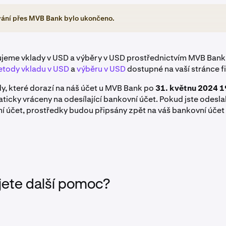
ání přes MVB Bank bylo ukončeno.
jeme vklady v USD a výběry v USD prostřednictvím MVB Bank.
tody vkladu v USD
a
výběru v USD
dostupné na vaší stránce f
y, které dorazí na náš účet u MVB Bank po
31. květnu 2024 
icky vráceny na odesílající bankovní účet. Pokud jste odeslal
í účet, prostředky budou připsány zpět na váš bankovní úče
jete další pomoc?