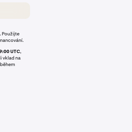
 Použijte
inancování.
19:00 UTC
,
i vklad na
t během