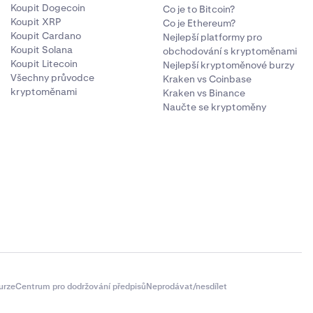
Koupit Dogecoin
Co je to Bitcoin?
Koupit XRP
Co je Ethereum?
Koupit Cardano
Nejlepší platformy pro
Koupit Solana
obchodování s kryptoměnami
Koupit Litecoin
Nejlepší kryptoměnové burzy
Všechny průvodce
Kraken vs Coinbase
kryptoměnami
Kraken vs Binance
Naučte se kryptoměny
urze
Centrum pro dodržování předpisů
Neprodávat/nesdílet