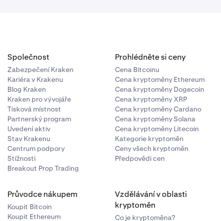
Společnost
Prohlédněte si ceny
Zabezpečení Kraken
Cena Bitcoinu
Kariéra v Krakenu
Cena kryptoměny Ethereum
Blog Kraken
Cena kryptoměny Dogecoin
Kraken pro vývojáře
Cena kryptoměny XRP
Tisková místnost
Cena kryptoměny Cardano
Partnerský program
Cena kryptoměny Solana
Uvedení aktiv
Cena kryptoměny Litecoin
Stav Krakenu
Kategorie kryptoměn
Centrum podpory
Ceny všech kryptoměn
Stížnosti
Předpovědi cen
Breakout Prop Trading
Průvodce nákupem
Vzdělávání v oblasti
kryptoměn
Koupit Bitcoin
Koupit Ethereum
Co je kryptoměna?