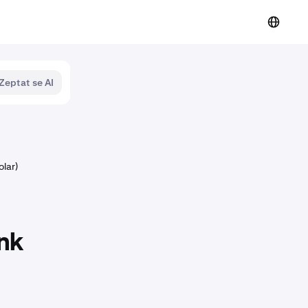
Zeptat se AI
lar)
nk