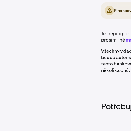
Financov
Již nepodporu
prosím jiné
me
Všechny vklad
budou automat
tento bankovn
několika dnů.
Potřebu