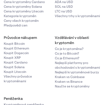
Cena kryptoměny Cardano
ADA na USD
Cena kryptoměny Solana
SOL na USD
Cena kryptoměny Litecoin
LTC na USD
Kategorie kryptoměn
Všechny trhy s kryptoměnami
Ceny všech kryptoměn
Předpovědi cen
Průvodce nákupem
Vzdělávání v oblasti
kryptoměn
Koupit Bitcoin
Koupit Ethereum
Co je kryptoměna?
Koupit Dogecoin
Co je to Bitcoin?
Koupit XRP
Co je Ethereum?
Koupit Cardano
Nejlepší platformy pro
Koupit Solana
obchodování s kryptoměnami
Koupit Litecoin
Nejlepší kryptoměnové burzy
Všechny průvodce
Kraken vs Coinbase
kryptoměnami
Kraken vs Binance
Naučte se kryptoměny
Peněženka
Kryptoměnová peněženka