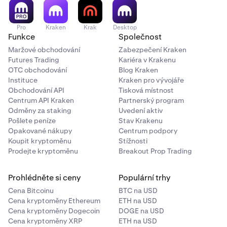
Pro
Kraken
Krak
Desktop
Funkce
Společnost
Maržové obchodování
Zabezpečení Kraken
Futures Trading
Kariéra v Krakenu
OTC obchodování
Blog Kraken
Instituce
Kraken pro vývojáře
Obchodování API
Tisková místnost
Centrum API Kraken
Partnerský program
Odměny za staking
Uvedení aktiv
Pošlete peníze
Stav Krakenu
Opakované nákupy
Centrum podpory
Koupit kryptoměnu
Stížnosti
Prodejte kryptoměnu
Breakout Prop Trading
Prohlédněte si ceny
Populární trhy
Cena Bitcoinu
BTC na USD
Cena kryptoměny Ethereum
ETH na USD
Cena kryptoměny Dogecoin
DOGE na USD
Cena kryptoměny XRP
ETH na USD