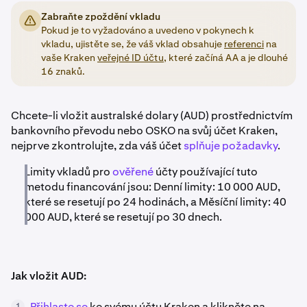
Zabraňte zpoždění vkladu
Pokud je to vyžadováno a uvedeno v pokynech k
vkladu, ujistěte se, že váš vklad obsahuje
referenci
na
vaše Kraken
veřejné ID účtu
, které začíná AA a je dlouhé
16 znaků.
Chcete-li vložit australské dolary (AUD) prostřednictvím
bankovního převodu nebo OSKO na svůj účet Kraken,
nejprve zkontrolujte, zda váš účet
splňuje požadavky
.
Limity vkladů pro
ověřené
účty používající tuto
metodu financování jsou: Denní limity: 10 000 AUD,
které se resetují po 24 hodinách, a Měsíční limity: 40
000 AUD, které se resetují po 30 dnech.
Jak vložit AUD:
Přihlaste se
ke svému účtu Kraken a klikněte na
1