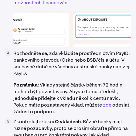
možnostech financování
.
Rozhodněte se, zda vkládáte prostřednictvím PayID,
4
bankovního převodu/Osko nebo BSB/čísla účtu. V
současné době ne všechny australské banky nabízejí
PayID.
Poznámka
: Vklady stejné částky během 72 hodin
mohou být pozastaveny. Abyste tomu předešli,
jednoduše přidejte k vkladu několik centů navíc.
Pokud máte pozastavený vklad, můžete
zde
odeslat
žádost o podporu.
Zkontrolujte sekci
O vkladech
. Různé banky mají
5
různé požadavky, proto se prosím obraťte přímo na
svou banku pro konkrétní pokyny, jak vklad