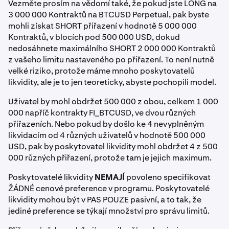
Vezměte prosím na vědomí také, že pokud jste LONG na
3 000 000 Kontraktů na BTCUSD Perpetual, pak byste
mohli získat SHORT přiřazení v hodnotě 5 000 000
Kontraktů, v blocích pod 500 000 USD, dokud
nedosáhnete maximálního SHORT 2 000 000 Kontraktů
z vašeho limitu nastaveného po přiřazení. To není nutně
velké riziko, protože máme mnoho poskytovatelů
likvidity, ale je to jen teoreticky, abyste pochopili model.
Uživatel by mohl obdržet 500 000 z obou, celkem 1 000
000 napříč kontrakty FI_BTCUSD, ve dvou různých
přiřazeních. Nebo pokud by došlo ke 4 nevyplněným
likvidacím od 4 různých uživatelů v hodnotě 500 000
USD, pak by poskytovatel likvidity mohl obdržet 4 z 500
000 různých přiřazení, protože tam je jejich maximum.
Poskytovatelé likvidity
NEMAJÍ
povoleno specifikovat
ŽÁDNÉ cenové preference v programu. Poskytovatelé
likvidity mohou být v PAS POUZE pasivní, a to tak, že
jediné preference se týkají množství pro správu limitů.