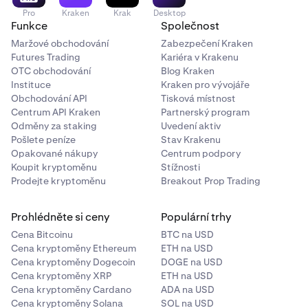
Pro
Kraken
Krak
Desktop
Funkce
Společnost
Maržové obchodování
Zabezpečení Kraken
Futures Trading
Kariéra v Krakenu
OTC obchodování
Blog Kraken
Instituce
Kraken pro vývojáře
Obchodování API
Tisková místnost
Centrum API Kraken
Partnerský program
Odměny za staking
Uvedení aktiv
Pošlete peníze
Stav Krakenu
Opakované nákupy
Centrum podpory
Koupit kryptoměnu
Stížnosti
Prodejte kryptoměnu
Breakout Prop Trading
Prohlédněte si ceny
Populární trhy
Cena Bitcoinu
BTC na USD
Cena kryptoměny Ethereum
ETH na USD
Cena kryptoměny Dogecoin
DOGE na USD
Cena kryptoměny XRP
ETH na USD
Cena kryptoměny Cardano
ADA na USD
Cena kryptoměny Solana
SOL na USD