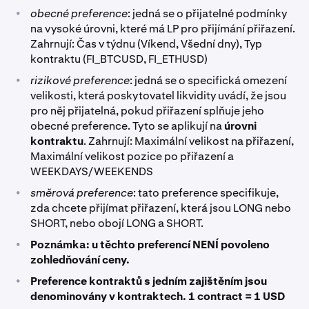
•
obecné preference
: jedná se o přijatelné podmínky
na vysoké úrovni, které má LP pro přijímání přiřazení.
Zahrnují: Čas v týdnu (Víkend, Všední dny), Typ
kontraktu (FI_BTCUSD, FI_ETHUSD)
•
rizikové preference
: jedná se o specifická omezení
velikosti, která poskytovatel likvidity uvádí, že jsou
pro něj přijatelná, pokud přiřazení splňuje jeho
obecné preference. Tyto se aplikují na
úrovni
kontraktu
. Zahrnují: Maximální velikost na přiřazení,
Maximální velikost pozice po přiřazení a
WEEKDAYS/WEEKENDS
•
směrová preference
: tato preference specifikuje,
zda chcete přijímat přiřazení, která jsou LONG nebo
SHORT, nebo obojí LONG a SHORT.
•
Poznámka: u těchto preferencí NENÍ povoleno
zohledňování ceny.
•
Preference kontraktů s jedním zajištěním jsou
denominovány v kontraktech. 1 contract = 1 USD