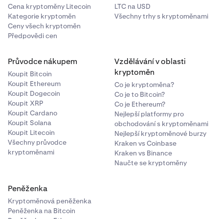
Cena kryptoměny Litecoin
LTC na USD
Kategorie kryptoměn
Všechny trhy s kryptoměnami
Ceny všech kryptoměn
Předpovědi cen
Průvodce nákupem
Vzdělávání v oblasti
kryptoměn
Koupit Bitcoin
Koupit Ethereum
Co je kryptoměna?
Koupit Dogecoin
Co je to Bitcoin?
Koupit XRP
Co je Ethereum?
Koupit Cardano
Nejlepší platformy pro
Koupit Solana
obchodování s kryptoměnami
Koupit Litecoin
Nejlepší kryptoměnové burzy
Všechny průvodce
Kraken vs Coinbase
kryptoměnami
Kraken vs Binance
Naučte se kryptoměny
Peněženka
Kryptoměnová peněženka
Peněženka na Bitcoin