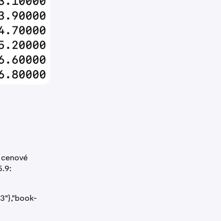
m cenové
.9:
3"},"book-