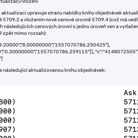
ktualizaci/vložení
 aktualizaci upravuje stranu nabídky knihy objednávek aktuali
 5709.2 a vložením nové cenové úrovně 5709.4 (což má vedle
h následujících cenových úrovní o jednu úroveň ven a vytlače
9 zpět mimo rozsah):
709.20000","8.00000000","1557070786.250425"],
","0.30000000","1557070786.259115"]], "c":"4148072505"}
"]
 následující aktualizovanou knihu objednávek: