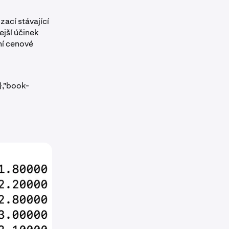
zací stávající
jší účinek
ní cenové
,"book-