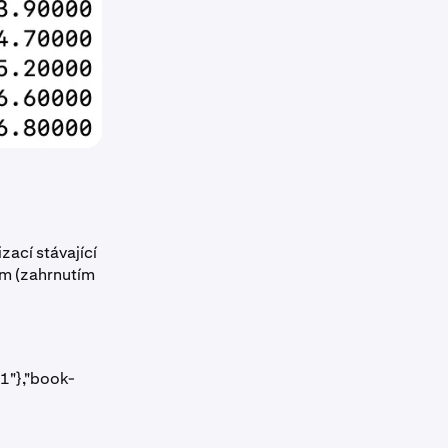
zací stávající
ím (zahrnutím
1"},"book-