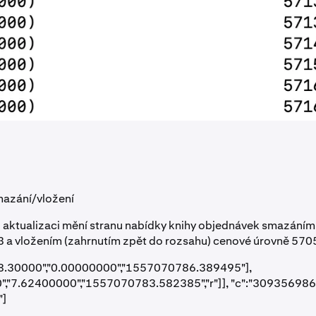
mazání/vložení
o aktualizaci mění stranu nabídky knihy objednávek smazání
 a vložením (zahrnutím zpět do rozsahu) cenové úrovně 5705
708.30000","0.00000000","1557070786.389495"],
","7.62400000","1557070783.582385","r"]], "c":"309356986
"]