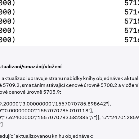
ktualizaci/smazání/vložení
 aktualizaci upravuje stranu nabídky knihy objednávek aktuali
 5709.2, smazáním stávající cenové úrovně 5708.2 a vložen
nové cenové úrovně 5705.9:
709.20000","3.00000000","1557070785.898642"],
","0.00000000","1557070786.010118"],
","7.62400000","1557070783.582385","r"]], "c":"247012859
"]
edující aktualizovanou knihu objednávek: