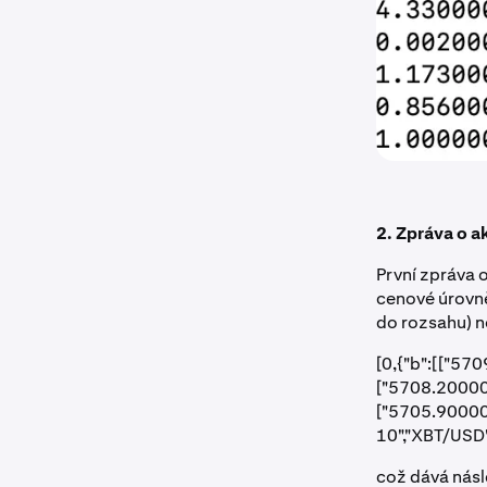
2. Zpráva o a
První zpráva o
cenové úrovně
do rozsahu) 
[0,{"b":[["5
["5708.20000
["5705.90000
10","XBT/USD
což dává násl