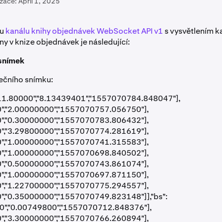
izace:
April 1, 2025
su
kanálu knihy objednávek WebSocket API v1
s vysvětlením k
y v knize objednávek je následující:
 snímek
ečního snímku:
5711.80000","8.13439401","1557070784.848047"],
","2.00000000","1557070757.056750"],
","0.30000000","1557070783.806432"],
","3.29800000","1557070774.281619"],
","1.00000000","1557070741.315583"],
","1.00000000","1557070698.840502"],
","0.50000000","1557070743.861074"],
","1.00000000","1557070697.871150"],
","1.22700000","1557070775.294557"],
","0.35000000","1557070749.823148"]],"bs":
0","0.00749800","1557070712.848376"],
","3.30000000","1557070766.260894"],