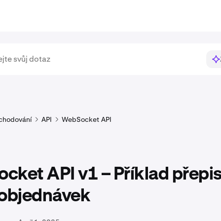
chodování
API
WebSocket API
ket API v1 – Příklad přepi
 objednávek