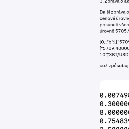
3. Zpráva o a
Další zpráva o
cenové úrovně
posunutí všec
úrovně 5705.
[0,{"b":[["5
["5709.40000
10","XBT/USD
což způsobuje