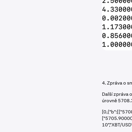
4. Zpráva o s
Další zpráva 
úrovně 5708.3
[0,{"b":[["5
["5705.90000
10","XBT/USD