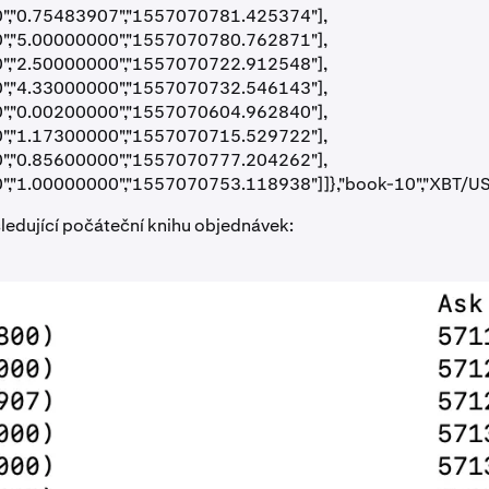
","0.75483907","1557070781.425374"],
","5.00000000","1557070780.762871"],
","2.50000000","1557070722.912548"],
","4.33000000","1557070732.546143"],
","0.00200000","1557070604.962840"],
","1.17300000","1557070715.529722"],
","0.85600000","1557070777.204262"],
","1.00000000","1557070753.118938"]]},"book-10","XBT/US
ledující počáteční knihu objednávek: