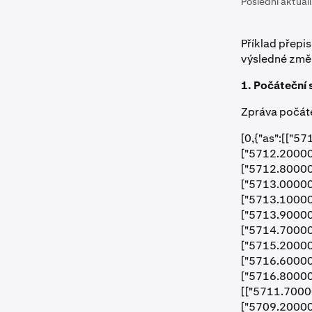
Poslední aktual
Příklad přepi
výsledné změn
1. Počáteční
Zpráva počát
[0,{"as":[["
["5712.20000
["5712.80000
["5713.00000
["5713.10000
["5713.90000
["5714.70000
["5715.20000
["5716.60000
["5716.80000
[["5711.7000
["5709.20000