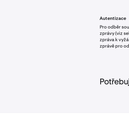
Autentizace
Pro odběr sou
zprávy (viz s
zpráva k vyžá
zprávě pro od
Potřebu