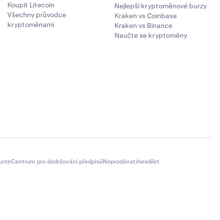
Koupit Litecoin
Nejlepší kryptoměnové burzy
Všechny průvodce
Kraken vs Coinbase
kryptoměnami
Kraken vs Binance
Naučte se kryptoměny
urze
Centrum pro dodržování předpisů
Neprodávat/nesdílet