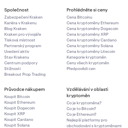
Společnost
Prohlédněte si ceny
Zabezpečení Kraken
Cena Bitcoinu
Kariéra v Krakenu
Cena kryptoměny Ethereum
Blog Kraken
Cena kryptoměny Dogecoin
Kraken pro vývojáře
Cena kryptoměny XRP
Tisková místnost
Cena kryptoměny Cardano
Partnerský program
Cena kryptoměny Solana
Uvedení aktiv
Cena kryptoměny Litecoin
Stav Krakenu
Kategorie kryptoměn
Centrum podpory
Ceny všech kryptoměn
Stížnosti
Předpovědi cen
Breakout Prop Trading
Průvodce nákupem
Vzdělávání v oblasti
kryptoměn
Koupit Bitcoin
Koupit Ethereum
Co je kryptoměna?
Koupit Dogecoin
Co je to Bitcoin?
Koupit XRP
Co je Ethereum?
Koupit Cardano
Nejlepší platformy pro
Koupit Solana
obchodování s kryptoměnami