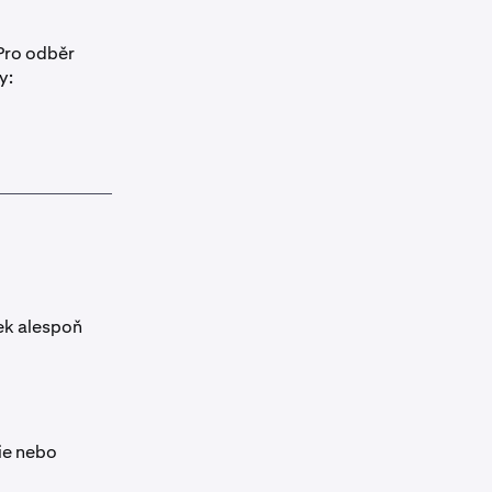
Pro odběr
y:
ek alespoň
ie nebo