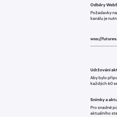
Odběry WebS
Požadavky na 
kanálu je nut
wss://future
Udržování akt
Aby bylo přip
každých 60 se
Snímky a akt
Pro snadné po
aktuálního st