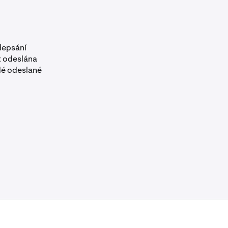
depsání
t odeslána
dé odeslané