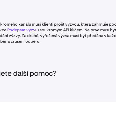
kromého kanálu musí klienti projít výzvou, která zahrnuje po
ekce
Podepsat výzvu
) soukromým API klíčem. Nejprve musí bý
dání výzvy. Za druhé, vyřešená výzva musí být předána v kaž
běr a zrušení odběru.
jete další pomoc?