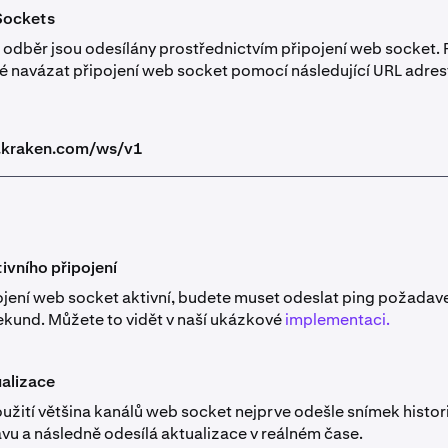
ockets
odběr jsou odesílány prostřednictvím připojení web socket. 
né navázat připojení web socket pomocí následující URL adres
s.kraken.com/ws/v1
ivního připojení
ojení web socket aktivní, budete muset odeslat ping požadav
kund. Můžete to vidět v naší ukázkové
implementaci.
ualizace
užití většina kanálů web socket nejprve odešle snímek histor
avu a následně odesílá aktualizace v reálném čase.