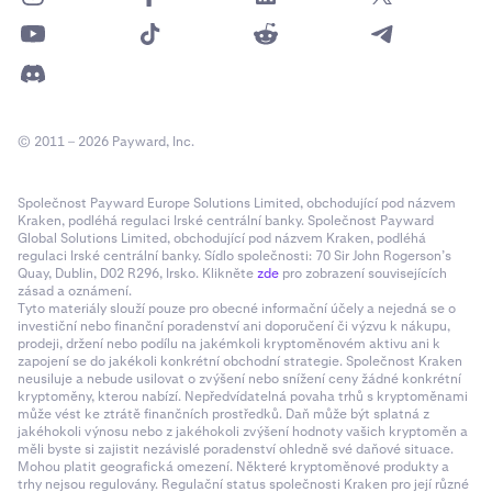
© 2011 – 2026 Payward, Inc.
Společnost Payward Europe Solutions Limited, obchodující pod názvem
Kraken, podléhá regulaci Irské centrální banky. Společnost Payward
Global Solutions Limited, obchodující pod názvem Kraken, podléhá
regulaci Irské centrální banky. Sídlo společnosti: 70 Sir John Rogerson’s
Quay, Dublin, D02 R296, Irsko. Klikněte
zde
pro zobrazení souvisejících
zásad a oznámení.
Tyto materiály slouží pouze pro obecné informační účely a nejedná se o
investiční nebo finanční poradenství ani doporučení či výzvu k nákupu,
prodeji, držení nebo podílu na jakémkoli kryptoměnovém aktivu ani k
zapojení se do jakékoli konkrétní obchodní strategie. Společnost Kraken
neusiluje a nebude usilovat o zvýšení nebo snížení ceny žádné konkrétní
kryptoměny, kterou nabízí. Nepředvídatelná povaha trhů s kryptoměnami
může vést ke ztrátě finančních prostředků. Daň může být splatná z
jakéhokoli výnosu nebo z jakéhokoli zvýšení hodnoty vašich kryptoměn a
měli byste si zajistit nezávislé poradenství ohledně své daňové situace.
Mohou platit geografická omezení. Některé kryptoměnové produkty a
trhy nejsou regulovány. Regulační status společnosti Kraken pro její různé