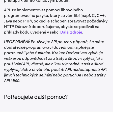
přístupu k těmto koncovým bodům.
API lze implementovat pomocí libovolného
programovacího jazyka, který se vám líbí (např. C, C++,
Java nebo PHP), pokud je schopen spravovat požadavky
HTTP. Důrazně doporučujeme, abyste se podívali na
příklady kódu uvedené v sekci
Další zdroje
.
UPOZORNĚNÍ: Používejte API pouze v případě, že máte
dostatečné programovací dovednosti a plně jste
porozuměli jeho funkcím. Kraken Derivatives vylučuje
veškerou odpovědnost za ztráty a škody vyplývající z
používání API, včetně, ale nikoli výhradně, ztrát a škod
vyplývajících z chybného použití API, nedostupnosti API,
jiných technických selhání nebo poruch API nebo ztráty
API klíčů.
Potřebujete další pomoc?