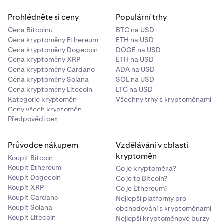
Prohlédněte si ceny
Populární trhy
Cena Bitcoinu
BTC na USD
Cena kryptoměny Ethereum
ETH na USD
Cena kryptoměny Dogecoin
DOGE na USD
Cena kryptoměny XRP
ETH na USD
Cena kryptoměny Cardano
ADA na USD
Cena kryptoměny Solana
SOL na USD
Cena kryptoměny Litecoin
LTC na USD
Kategorie kryptoměn
Všechny trhy s kryptoměnami
Ceny všech kryptoměn
Předpovědi cen
Průvodce nákupem
Vzdělávání v oblasti
kryptoměn
Koupit Bitcoin
Koupit Ethereum
Co je kryptoměna?
Koupit Dogecoin
Co je to Bitcoin?
Koupit XRP
Co je Ethereum?
Koupit Cardano
Nejlepší platformy pro
Koupit Solana
obchodování s kryptoměnami
Koupit Litecoin
Nejlepší kryptoměnové burzy