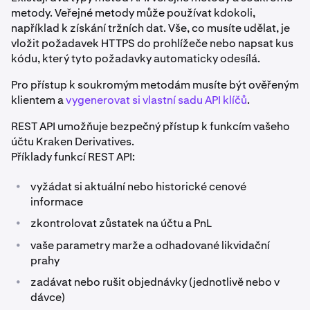
metody. Veřejné metody může používat kdokoli,
například k získání tržních dat. Vše, co musíte udělat, je
vložit požadavek HTTPS do prohlížeče nebo napsat kus
kódu, který tyto požadavky automaticky odesílá.
Pro přístup k soukromým metodám musíte být ověřeným
klientem a
vygenerovat si vlastní sadu API klíčů
.
REST API umožňuje bezpečný přístup k funkcím vašeho
účtu Kraken Derivatives.
Příklady funkcí REST API:
•
vyžádat si aktuální nebo historické cenové
informace
•
zkontrolovat zůstatek na účtu a PnL
•
vaše parametry marže a odhadované likvidační
prahy
•
zadávat nebo rušit objednávky (jednotlivě nebo v
dávce)