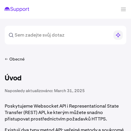
Obecné
Úvod
Naposledy aktualizováno:
March 31, 2025
Poskytujeme Websocket API i Representational State
Transfer (REST) API, ke kterým můžete snadno
přistupovat prostřednictvím požadavků HTTPS.
Existují dva typy metod API: veřejné metody a soukromé