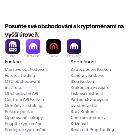
Posuňte své obchodování s kryptoměnami na
vyšší úroveň.
Pro
Kraken
Krak
Desktop
Funkce
Společnost
Maržové obchodování
Zabezpečení Kraken
Futures Trading
Kariéra v Krakenu
OTC obchodování
Blog Kraken
Instituce
Kraken pro vývojáře
Obchodování API
Tisková místnost
Centrum API Kraken
Partnerský program
Odměny za staking
Uvedení aktiv
Pošlete peníze
Stav Krakenu
Opakované nákupy
Centrum podpory
Koupit kryptoměnu
Stížnosti
Prodejte kryptoměnu
Breakout Prop Trading