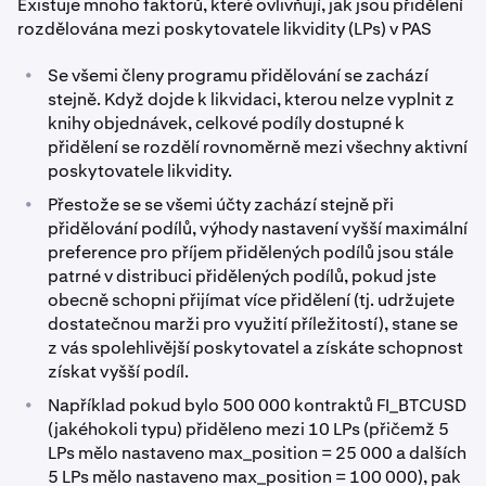
Existuje mnoho faktorů, které ovlivňují, jak jsou přidělení
rozdělována mezi poskytovatele likvidity (LPs) v PAS
•
Se všemi členy programu přidělování se zachází
stejně. Když dojde k likvidaci, kterou nelze vyplnit z
knihy objednávek, celkové podíly dostupné k
přidělení se rozdělí rovnoměrně mezi všechny aktivní
poskytovatele likvidity.
•
Přestože se se všemi účty zachází stejně při
přidělování podílů, výhody nastavení vyšší maximální
preference pro příjem přidělených podílů jsou stále
patrné v distribuci přidělených podílů, pokud jste
obecně schopni přijímat více přidělení (tj. udržujete
dostatečnou marži pro využití příležitostí), stane se
z vás spolehlivější poskytovatel a získáte schopnost
získat vyšší podíl.
•
Například pokud bylo 500 000 kontraktů FI_BTCUSD
(jakéhokoli typu) přiděleno mezi 10 LPs (přičemž 5
LPs mělo nastaveno max_position = 25 000 a dalších
5 LPs mělo nastaveno max_position = 100 000), pak