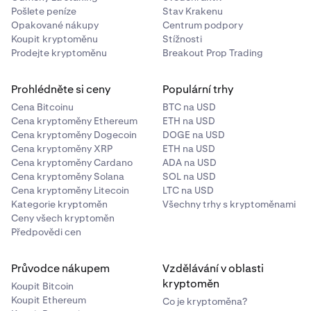
Pošlete peníze
Stav Krakenu
Opakované nákupy
Centrum podpory
Koupit kryptoměnu
Stížnosti
Prodejte kryptoměnu
Breakout Prop Trading
Prohlédněte si ceny
Populární trhy
Cena Bitcoinu
BTC na USD
Cena kryptoměny Ethereum
ETH na USD
Cena kryptoměny Dogecoin
DOGE na USD
Cena kryptoměny XRP
ETH na USD
Cena kryptoměny Cardano
ADA na USD
Cena kryptoměny Solana
SOL na USD
Cena kryptoměny Litecoin
LTC na USD
Kategorie kryptoměn
Všechny trhy s kryptoměnami
Ceny všech kryptoměn
Předpovědi cen
Průvodce nákupem
Vzdělávání v oblasti
kryptoměn
Koupit Bitcoin
Koupit Ethereum
Co je kryptoměna?