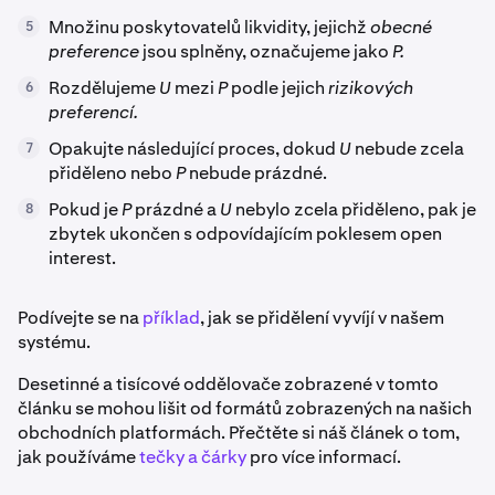
Množinu poskytovatelů likvidity, jejichž
obecné
5
preference
jsou splněny, označujeme jako
P.
Rozdělujeme
U
mezi
P
podle jejich
rizikových
6
preferencí.
Opakujte následující proces, dokud
U
nebude zcela
7
přiděleno nebo
P
nebude prázdné.
Pokud je
P
prázdné a
U
nebylo zcela přiděleno, pak je
8
zbytek ukončen s odpovídajícím poklesem open
interest.
Podívejte se na
příklad
, jak se přidělení vyvíjí v našem
systému.
Desetinné a tisícové oddělovače zobrazené v tomto
článku se mohou lišit od formátů zobrazených na našich
obchodních platformách. Přečtěte si náš článek o tom,
jak používáme
tečky a čárky
pro více informací.