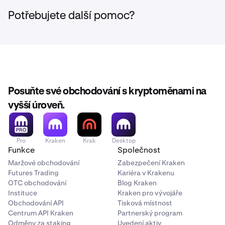
Potřebujete další pomoc?
Posuňte své obchodování s kryptoměnami na
vyšší úroveň.
Pro
Kraken
Krak
Desktop
Funkce
Společnost
Maržové obchodování
Zabezpečení Kraken
Futures Trading
Kariéra v Krakenu
OTC obchodování
Blog Kraken
Instituce
Kraken pro vývojáře
Obchodování API
Tisková místnost
Centrum API Kraken
Partnerský program
Odměny za staking
Uvedení aktiv