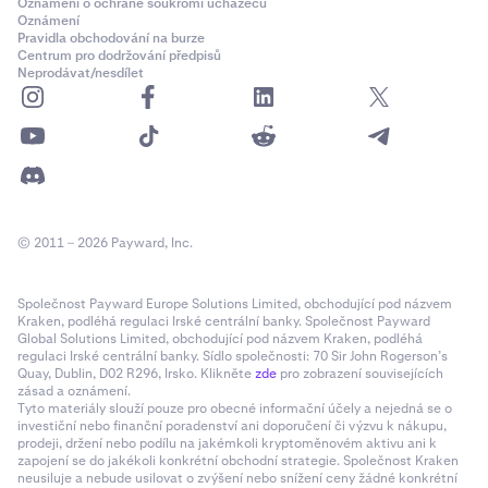
Oznámení o ochraně soukromí uchazečů
Oznámení
Pravidla obchodování na burze
Centrum pro dodržování předpisů
Neprodávat/nesdílet
© 2011 – 2026 Payward, Inc.
Společnost Payward Europe Solutions Limited, obchodující pod názvem
Kraken, podléhá regulaci Irské centrální banky. Společnost Payward
Global Solutions Limited, obchodující pod názvem Kraken, podléhá
regulaci Irské centrální banky. Sídlo společnosti: 70 Sir John Rogerson’s
Quay, Dublin, D02 R296, Irsko. Klikněte
zde
pro zobrazení souvisejících
zásad a oznámení.
Tyto materiály slouží pouze pro obecné informační účely a nejedná se o
investiční nebo finanční poradenství ani doporučení či výzvu k nákupu,
prodeji, držení nebo podílu na jakémkoli kryptoměnovém aktivu ani k
zapojení se do jakékoli konkrétní obchodní strategie. Společnost Kraken
neusiluje a nebude usilovat o zvýšení nebo snížení ceny žádné konkrétní