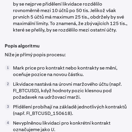
by se nejprve přidělení likvidace rozdělilo
rovnoměrně mezi 10 účtů po 50 tis. Jelikož však
prvních 5 účtů má maximum 25 tis., obdržely by své
maximální limity. To znamená, že zbývajících 125 tis.,
které se přelily, by se rozdělilo mezi ostatní účty.
Popis algoritmu
Níže je přímý popis procesu:
Mark price pro kontrakt nebo kontrakty se mění,
1
oceňuje pozice na novou částku.
Likvidace nastává na úrovni maržového účtu (např.
2
FI_BTCUSD), když hodnoty pozic klesnou pod
požadavek na udržovací marži.
Přidělení probíhají na základě jednotlivých kontraktů
3
(např. FI_BTCUSD_150618).
Nevyplněnou likvidaci pro konkrétní kontrakt
4
označujeme jako
U.