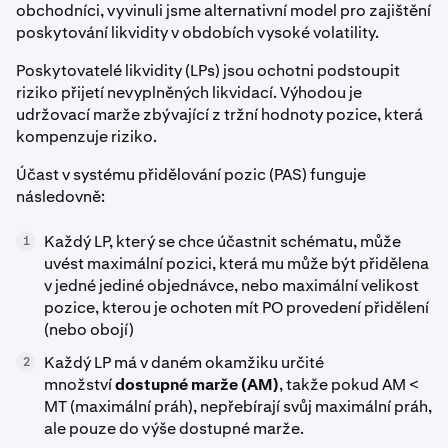
obchodníci, vyvinuli jsme alternativní model pro zajištění
poskytování likvidity v obdobích vysoké volatility.
Poskytovatelé likvidity (LPs) jsou ochotni podstoupit
riziko přijetí nevyplněných likvidací. Výhodou je
udržovací marže zbývající z tržní hodnoty pozice, která
kompenzuje riziko.
Účast v systému přidělování pozic (PAS) funguje
následovně:
Každý LP, který se chce účastnit schématu, může
1
uvést maximální pozici, která mu může být přidělena
v jedné jediné objednávce, nebo maximální velikost
pozice, kterou je ochoten mít PO provedení přidělení
(nebo obojí)
Každý LP má v daném okamžiku určité
2
množství
dostupné marže (AM)
, takže pokud AM <
MT (maximální práh), nepřebírají svůj maximální práh,
ale pouze do výše dostupné marže.