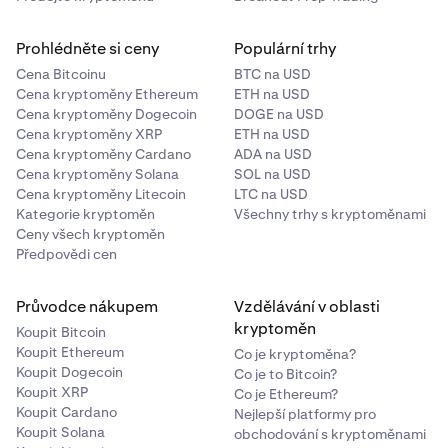
Prohlédněte si ceny
Populární trhy
Cena Bitcoinu
BTC na USD
Cena kryptoměny Ethereum
ETH na USD
Cena kryptoměny Dogecoin
DOGE na USD
Cena kryptoměny XRP
ETH na USD
Cena kryptoměny Cardano
ADA na USD
Cena kryptoměny Solana
SOL na USD
Cena kryptoměny Litecoin
LTC na USD
Kategorie kryptoměn
Všechny trhy s kryptoměnami
Ceny všech kryptoměn
Předpovědi cen
Průvodce nákupem
Vzdělávání v oblasti
kryptoměn
Koupit Bitcoin
Koupit Ethereum
Co je kryptoměna?
Koupit Dogecoin
Co je to Bitcoin?
Koupit XRP
Co je Ethereum?
Koupit Cardano
Nejlepší platformy pro
Koupit Solana
obchodování s kryptoměnami