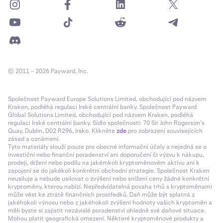
© 2011 – 2026 Payward, Inc.
Společnost Payward Europe Solutions Limited, obchodující pod názvem
Kraken, podléhá regulaci Irské centrální banky. Společnost Payward
Global Solutions Limited, obchodující pod názvem Kraken, podléhá
regulaci Irské centrální banky. Sídlo společnosti: 70 Sir John Rogerson’s
Quay, Dublin, D02 R296, Irsko. Klikněte
zde
pro zobrazení souvisejících
zásad a oznámení.
Tyto materiály slouží pouze pro obecné informační účely a nejedná se o
investiční nebo finanční poradenství ani doporučení či výzvu k nákupu,
prodeji, držení nebo podílu na jakémkoli kryptoměnovém aktivu ani k
zapojení se do jakékoli konkrétní obchodní strategie. Společnost Kraken
neusiluje a nebude usilovat o zvýšení nebo snížení ceny žádné konkrétní
kryptoměny, kterou nabízí. Nepředvídatelná povaha trhů s kryptoměnami
může vést ke ztrátě finančních prostředků. Daň může být splatná z
jakéhokoli výnosu nebo z jakéhokoli zvýšení hodnoty vašich kryptoměn a
měli byste si zajistit nezávislé poradenství ohledně své daňové situace.
Mohou platit geografická omezení. Některé kryptoměnové produkty a