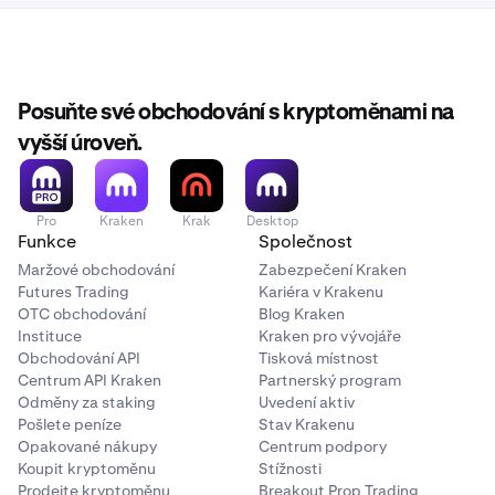
Posuňte své obchodování s kryptoměnami na
vyšší úroveň.
Pro
Kraken
Krak
Desktop
Funkce
Společnost
Maržové obchodování
Zabezpečení Kraken
Futures Trading
Kariéra v Krakenu
OTC obchodování
Blog Kraken
Instituce
Kraken pro vývojáře
Obchodování API
Tisková místnost
Centrum API Kraken
Partnerský program
Odměny za staking
Uvedení aktiv
Pošlete peníze
Stav Krakenu
Opakované nákupy
Centrum podpory
Koupit kryptoměnu
Stížnosti
Prodejte kryptoměnu
Breakout Prop Trading