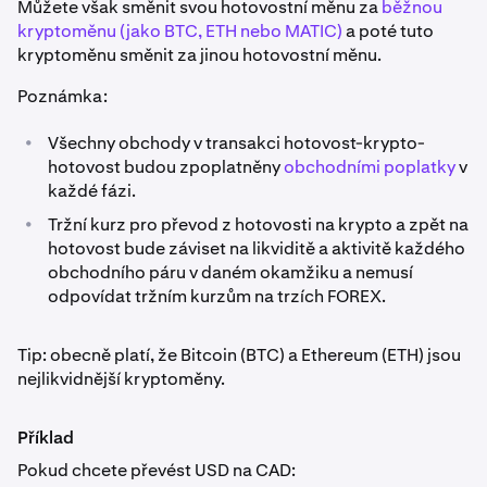
Můžete však směnit svou hotovostní měnu za
běžnou
kryptoměnu (jako BTC, ETH nebo MATIC)
a poté tuto
kryptoměnu směnit za jinou hotovostní měnu.
Poznámka:
•
Všechny obchody v transakci hotovost-krypto-
hotovost budou zpoplatněny
obchodními poplatky
v
každé fázi.
•
Tržní kurz pro převod z hotovosti na krypto a zpět na
hotovost bude záviset na likviditě a aktivitě každého
obchodního páru v daném okamžiku a nemusí
odpovídat tržním kurzům na trzích FOREX.
Tip: obecně platí, že Bitcoin (BTC) a Ethereum (ETH) jsou
nejlikvidnější kryptoměny.
Příklad
Pokud chcete převést USD na CAD: