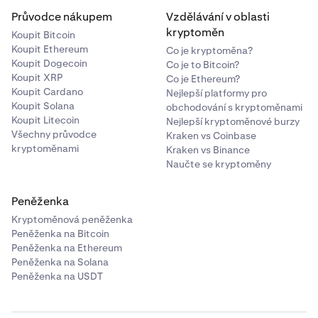
Průvodce nákupem
Vzdělávání v oblasti
kryptoměn
Koupit Bitcoin
Koupit Ethereum
Co je kryptoměna?
Koupit Dogecoin
Co je to Bitcoin?
Koupit XRP
Co je Ethereum?
Koupit Cardano
Nejlepší platformy pro
Koupit Solana
obchodování s kryptoměnami
Koupit Litecoin
Nejlepší kryptoměnové burzy
Všechny průvodce
Kraken vs Coinbase
kryptoměnami
Kraken vs Binance
Naučte se kryptoměny
Peněženka
Kryptoměnová peněženka
Peněženka na Bitcoin
Peněženka na Ethereum
Peněženka na Solana
Peněženka na USDT