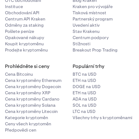
OTC obchodování
Blog Kraken
Instituce
Kraken pro vývojáře
Obchodování API
Tisková místnost
Centrum API Kraken
Partnerský program
Odměny za staking
Uvedení aktiv
Pošlete peníze
Stav Krakenu
Opakované nákupy
Centrum podpory
Koupit kryptoměnu
Stížnosti
Prodejte kryptoměnu
Breakout Prop Trading
Prohlédněte si ceny
Populární trhy
Cena Bitcoinu
BTC na USD
Cena kryptoměny Ethereum
ETH na USD
Cena kryptoměny Dogecoin
DOGE na USD
Cena kryptoměny XRP
ETH na USD
Cena kryptoměny Cardano
ADA na USD
Cena kryptoměny Solana
SOL na USD
Cena kryptoměny Litecoin
LTC na USD
Kategorie kryptoměn
Všechny trhy s kryptoměnami
Ceny všech kryptoměn
Předpovědi cen