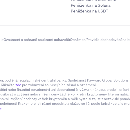
Peněženka na Solana
Peněženka na USDT
ie
Oznámení o ochraně soukromí uchazečů
Oznámení
Pravidla obchodování na b
 podléhá regulaci Irské centrální banky. Společnost Payward Global Solutions L
. Klikněte
zde
pro zobrazení souvisejících zásad a oznámení.
tiční nebo finanční poradenství ani doporučení či výzvu k nákupu, prodeji, drže
e usilovat o zvýšení nebo snížení ceny žádné konkrétní kryptoměny, kterou nabí
hokoli zvýšení hodnoty vašich kryptoměn a měli byste si zajistit nezávislé pora
olečnosti Kraken pro její různé produkty a služby se liší podle jurisdikce a je
e
.