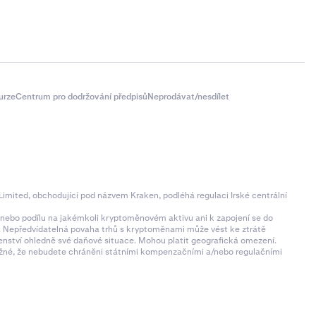
urze
Centrum pro dodržování předpisů
Neprodávat/nesdílet
imited, obchodující pod názvem Kraken, podléhá regulaci Irské centrální
ní nebo podílu na jakémkoli kryptoměnovém aktivu ani k zapojení se do
zí. Nepředvídatelná povaha trhů s kryptoměnami může vést ke ztrátě
denství ohledně své daňové situace. Mohou platit geografická omezení.
 možné, že nebudete chráněni státními kompenzačními a/nebo regulačními