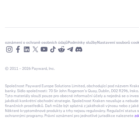
oznámení o ochraně osobních údajů
Podmínky služby
Nastavení souborů cook
© 2011 – 2026 Payward, Inc.
Společnost Payward Europe Solutions Limited, obchodující pod názvem Kraken,
banky. Sídlo společnosti: 70 Sir John Rogerson’s Quay, Dublin, D02 R296, Irsko
Tyto materiály slouží pouze pro obecné informační účely a nejedná se o inves
jakékoli konkrétní obchodní strategie. Společnost Kraken neusiluje a nebud
finančních prostředků. Daň může být splatná z jakéhokoli výnosu nebo z jaké
Některé kryptoměnové produkty a trhy nejsou regulovány. Regulační status sp
ochrannými programy. Právní oznámení pro jednotlivé jurisdikce naleznete
zd