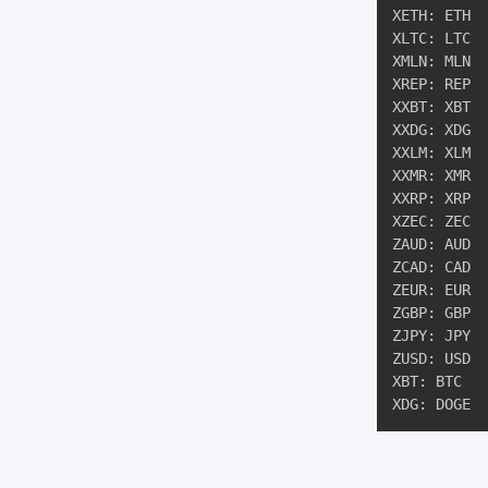
XETH: ETH

XLTC: LTC

XMLN: MLN

XREP: REP

XXBT: XBT

XXDG: XDG

XXLM: XLM

XXMR: XMR

XXRP: XRP

XZEC: ZEC

ZAUD: AUD

ZCAD: CAD

ZEUR: EUR

ZGBP: GBP

ZJPY: JPY

ZUSD: USD

XBT: BTC

XDG: DOGE