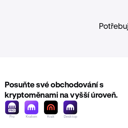
Potřebu
Posuňte své obchodování s
kryptoměnami na vyšší úroveň.
Pro
Kraken
Krak
Desktop