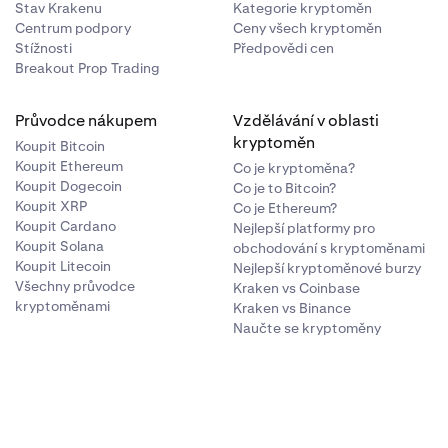
Stav Krakenu
Kategorie kryptoměn
Centrum podpory
Ceny všech kryptoměn
Stížnosti
Předpovědi cen
Breakout Prop Trading
Průvodce nákupem
Vzdělávání v oblasti
kryptoměn
Koupit Bitcoin
Koupit Ethereum
Co je kryptoměna?
Koupit Dogecoin
Co je to Bitcoin?
Koupit XRP
Co je Ethereum?
Koupit Cardano
Nejlepší platformy pro
Koupit Solana
obchodování s kryptoměnami
Koupit Litecoin
Nejlepší kryptoměnové burzy
Všechny průvodce
Kraken vs Coinbase
kryptoměnami
Kraken vs Binance
Naučte se kryptoměny