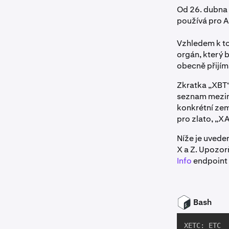
Od 26. dubna 
používá pro AP
Vzhledem k to
orgán, který 
obecně přijím
Zkratka „XBT“
seznam mezin
konkrétní zem
pro zlato, „XA
Níže je uvede
X a Z. Upozor
Info
endpoint 
Bash
XETC: ETC
