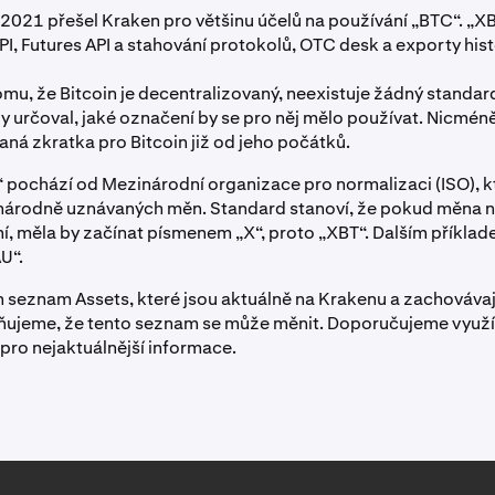
2021 přešel Kraken pro většinu účelů na používání „BTC“. „XB
I, Futures API a stahování protokolů, OTC desk a exporty hist
mu, že Bitcoin je decentralizovaný, neexistuje žádný standard 
by určoval, jaké označení by se pro něj mělo používat. Nicmén
aná zkratka pro Bitcoin již od jeho počátků.
 pochází od Mezinárodní organizace pro normalizaci (ISO), k
árodně uznávaných měn. Standard stanoví, že pokud měna ne
í, měla by začínat písmenem „X“, proto „XBT“. Dalším příklad
U“.
n seznam Assets, které jsou aktuálně na Krakenu a zachovávaj
ňujeme, že tento seznam se může měnit. Doporučujeme využí
pro nejaktuálnější informace.