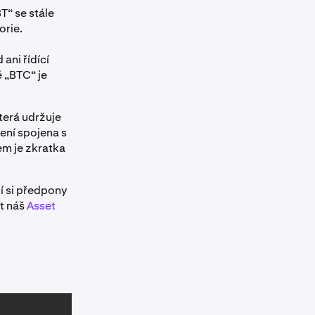
T“ se stále
orie.
ani řídící
ě „BTC“ je
terá udržuje
ní spojena s
em je zkratka
í si předpony
t náš
Asset