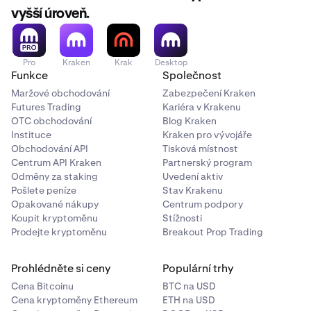
vyšší úroveň.
Pro
Kraken
Krak
Desktop
Funkce
Společnost
Maržové obchodování
Zabezpečení Kraken
Futures Trading
Kariéra v Krakenu
OTC obchodování
Blog Kraken
Instituce
Kraken pro vývojáře
Obchodování API
Tisková místnost
Centrum API Kraken
Partnerský program
Odměny za staking
Uvedení aktiv
Pošlete peníze
Stav Krakenu
Opakované nákupy
Centrum podpory
Koupit kryptoměnu
Stížnosti
Prodejte kryptoměnu
Breakout Prop Trading
Prohlédněte si ceny
Populární trhy
Cena Bitcoinu
BTC na USD
Cena kryptoměny Ethereum
ETH na USD