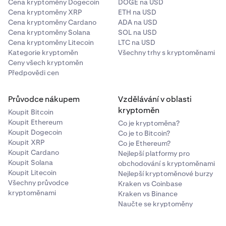
Cena kryptoměny Dogecoin
DOGE na USD
Cena kryptoměny XRP
ETH na USD
Cena kryptoměny Cardano
ADA na USD
Cena kryptoměny Solana
SOL na USD
Cena kryptoměny Litecoin
LTC na USD
Kategorie kryptoměn
Všechny trhy s kryptoměnami
Ceny všech kryptoměn
Předpovědi cen
Průvodce nákupem
Vzdělávání v oblasti
kryptoměn
Koupit Bitcoin
Koupit Ethereum
Co je kryptoměna?
Koupit Dogecoin
Co je to Bitcoin?
Koupit XRP
Co je Ethereum?
Koupit Cardano
Nejlepší platformy pro
Koupit Solana
obchodování s kryptoměnami
Koupit Litecoin
Nejlepší kryptoměnové burzy
Všechny průvodce
Kraken vs Coinbase
kryptoměnami
Kraken vs Binance
Naučte se kryptoměny