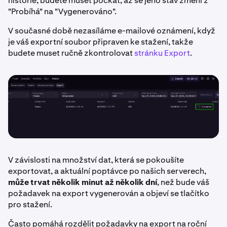
historie, budete muset počkat, až se jeho stav změní z
"Probíhá" na "Vygenerováno".
V současné době nezasíláme e-mailové oznámení, když
je váš exportní soubor připraven ke stažení, takže
budete muset ručně zkontrolovat
stránku Export
.
V závislosti na množství dat, která se pokoušíte
exportovat, a aktuální poptávce po našich serverech,
může trvat několik minut až několik dní
, než bude váš
požadavek na export vygenerován a objeví se tlačítko
pro stažení.
Často pomáhá rozdělit požadavky na export na roční