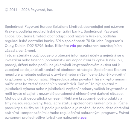
© 2011 – 2026 Payward, Inc.
Společnost Payward Europe Solutions Limited, obchodující pod názvem
Kraken, podléhá regulaci Irské centrální banky. Společnost Payward
Global Solutions Limited, obchodující pod názvem Kraken, podléhá
regulaci Irské centrální banky. Sídlo společnosti: 70 Sir John Rogerson’s
Quay, Dublin, D02 R296, Irsko. Klikněte
zde
pro zobrazení souvisejících
zásad a oznámení.
Tyto materiály slouží pouze pro obecné informační účely a nejedná se o
investiční nebo finanční poradenství ani doporučení či výzvu k nákupu,
prodeji, držení nebo podílu na jakémkoli kryptoměnovém aktivu ani k
zapojení se do jakékoli konkrétní obchodní strategie. Společnost Kraken
neusiluje a nebude usilovat o zvýšení nebo snížení ceny žádné konkrétní
kryptoměny, kterou nabízí. Nepředvídatelná povaha trhů s kryptoměnami
může vést ke ztrátě finančních prostředků. Daň může být splatná z
jakéhokoli výnosu nebo z jakéhokoli zvýšení hodnoty vašich kryptoměn a
měli byste si zajistit nezávislé poradenství ohledně své daňové situace.
Mohou platit geografická omezení. Některé kryptoměnové produkty a
trhy nejsou regulovány. Regulační status společnosti Kraken pro její různé
produkty a služby se liší podle jurisdikce a je možné, že nebudete chráněni
státními kompenzačními a/nebo regulačními ochrannými programy. Právní
oznámení pro jednotlivé jurisdikce naleznete
zde
.