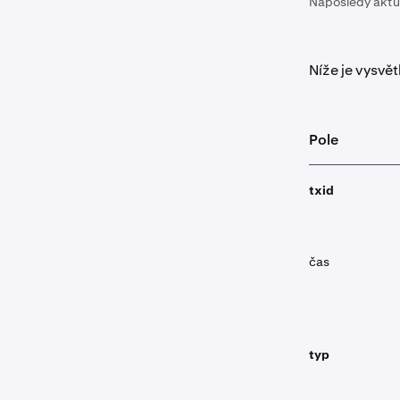
Naposledy aktu
Níže je vysvě
Pole
txid
čas
typ