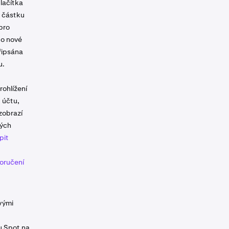
lačítka
e částku
pro
o nové
připsána
u.
rohlížení
 účtu,
 zobrazí
ných
pit
oručení
ovými
ku Spot na