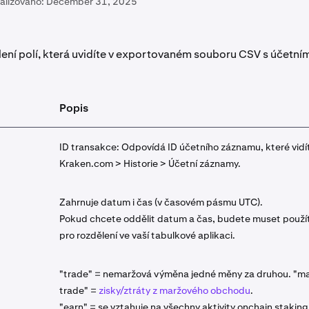
alizováno:
December 31, 2025
tlení polí, která uvidíte v exportovaném souboru CSV s účetní
Popis
ID transakce: Odpovídá ID účetního záznamu, které vidí
Kraken.com > Historie > Účetní záznamy.
Zahrnuje datum i čas (v časovém pásmu UTC).
Pokud chcete oddělit datum a čas, budete muset použít
pro rozdělení ve vaší tabulkové aplikaci.
"trade" = nemaržová výměna jedné měny za druhou. "m
trade" =
zisky/ztráty z maržového obchodu
.
"earn" = se vztahuje na všechny aktivity onchain stakin