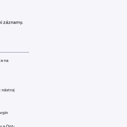
mi záznamy.
te na
 nástroj
argin
gu a Opt-