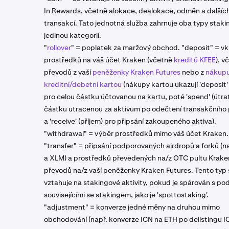
In Rewards, včetně alokace, dealokace, odměn a dalšíc
transakcí. Tato jednotná služba zahrnuje oba typy stak
jedinou kategorií.
"
rollover
" = poplatek za maržový obchod. "deposit" = vk
prostředků na váš účet Kraken (včetně
kreditů KFEE
), v
převodů z vaší
peněženky Kraken Futures
nebo z
nákup
kreditní/debetní kartou
(nákupy kartou ukazují 'deposit' 
pro celou částku účtovanou na kartu, poté 'spend' (útra
částku utracenou za aktivum po odečtení transakčního
a 'receive' (příjem) pro připsání zakoupeného aktiva).
"withdrawal" = výběr prostředků mimo váš účet Kraken.
"transfer" = připsání podporovaných airdropů a forků (n
a XLM) a prostředků převedených na/z OTC pultu Krake
převodů na/z vaší peněženky Kraken Futures. Tento typ 
vztahuje na stakingové aktivity, pokud je spárován s po
souvisejícími se stakingem, jako je 'spottostaking'.
"adjustment" = konverze jedné měny na druhou mimo
obchodování (např. konverze ICN na ETH po delistingu I