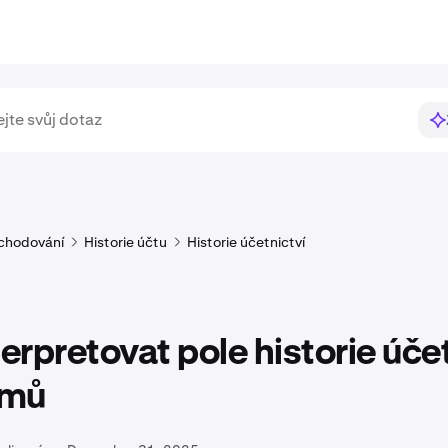
chodování
Historie účtu
Historie účetnictví
terpretovat pole historie úče
amů