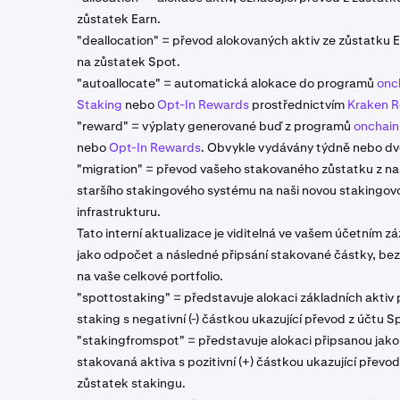
zůstatek Earn.
"deallocation" = převod alokovaných aktiv ze zůstatku 
na zůstatek Spot.
"autoallocate" = automatická alokace do programů
onc
Staking
nebo
Opt-In Rewards
prostřednictvím
Kraken 
"reward" = výplaty generované buď z programů
onchain
nebo
Opt-In Rewards
. Obvykle vydávány týdně nebo d
"migration" = převod vašeho stakovaného zůstatku z n
staršího stakingového systému na naši novou stakingov
infrastrukturu.
Tato interní aktualizace je viditelná ve vašem účetním 
jako odpočet a následné připsání stakované částky, be
na vaše celkové portfolio.
"spottostaking" = představuje alokaci základních aktiv 
staking s negativní (-) částkou ukazující převod z účtu S
"stakingfromspot" = představuje alokaci připsanou jako
stakovaná aktiva s pozitivní (+) částkou ukazující převod
zůstatek stakingu.