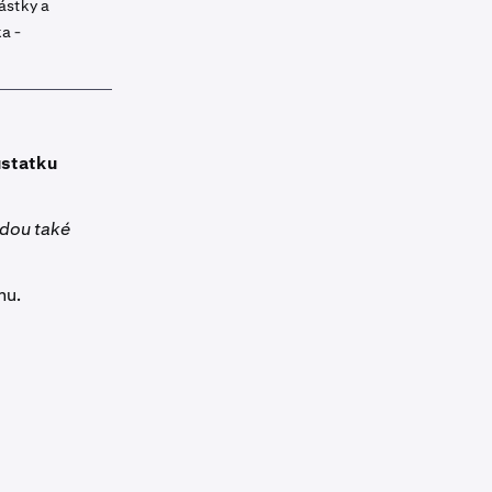
ástky a
a -
ůstatku
udou také
mu.