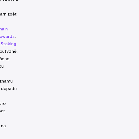
Earn zpět
hain
Rewards
.
 Staking
voutýdně.
ašeho
ou
záznamu
z dopadu
pro
pot.
 na