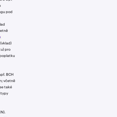
h
ingu pod
lad
četně
u
(vklad)
tu) pro
 poplatku
apř. BCH
n; včetně
se také
dtypy
CN).