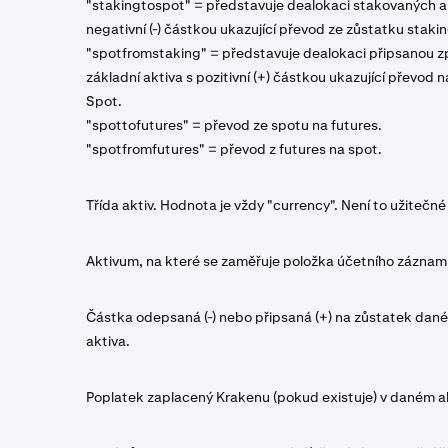
"stakingtospot" = představuje dealokaci stakovaných ak
negativní (-) částkou ukazující převod ze zůstatku staki
"spotfromstaking" = představuje dealokaci připsanou z
základní aktiva s pozitivní (+) částkou ukazující převod 
Spot.
"spottofutures" = převod ze spotu na futures.
"spotfromfutures" = převod z futures na spot.
Třída aktiv. Hodnota je vždy "
currency
". Není to užitečné
Aktivum, na které se zaměřuje položka účetního záznam
Částka odepsaná (-) nebo připsaná (+) na zůstatek dan
aktiva.
Poplatek zaplacený Krakenu (pokud existuje) v daném a