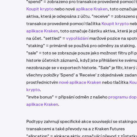
"spend" = zobrazeno pro transakce provedené pomocí t
Koupit krypto
nebo nové
aplikace Kraken
, toto označuj
aktiva, která je odepsána z účtu. "receive" = zobrazeno 
transakce provedené pomocí tlačítka
Koupit krypto
neb
aplikace Kraken
, toto označuje částku aktiva, která je 
na účet. "settled" =
vypořádání
maržové pozice na spot
"staking" = primárně se používá pro odměny za staking.
"sale" = toto se zobrazuje pouze jako možnost filtru při p
historie účetních záznamů, když jste přihlášeni ke svému
nezobrazuje se v exportech historie. "Sale" je filtr, který
všechny položky 'Spend' a 'Receive' z objednávek zada
prostřednictvím
nové aplikace Kraken
nebo tlačítka
Kou
krypto
.
"invite bonus" = připsání odměn z našeho
programu dop
aplikace Kraken
.
Podtypy zahrnují specifické akce související se staking
transakcemi a také převody na a z Kraken Futures
"allocation" = alokace aktiv, označující převod z zůstat