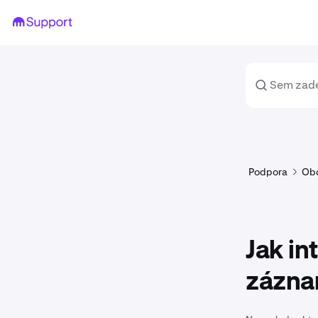
Podpora
Ob
Jak in
zázn