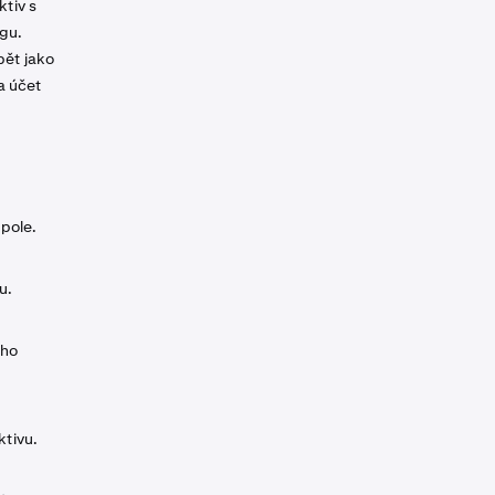
tiv s
ngu.
pět jako
na účet
 pole.
u.
ého
ktivu.