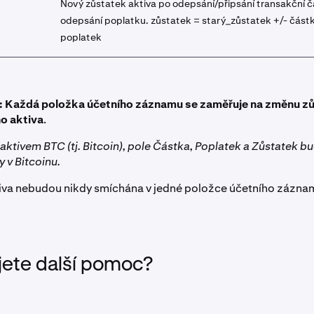
Nový zůstatek aktiva po odepsání/připsání transakční č
odepsání poplatku. zůstatek = starý_zůstatek +/- částk
poplatek
:
Každá položka účetního záznamu se zaměřuje na změnu z
o aktiva
.
 aktivem BTC (tj. Bitcoin), pole Částka, Poplatek a Zůstatek b
v Bitcoinu.
iva nebudou nikdy smíchána v jedné položce účetního zázna
jete další pomoc?