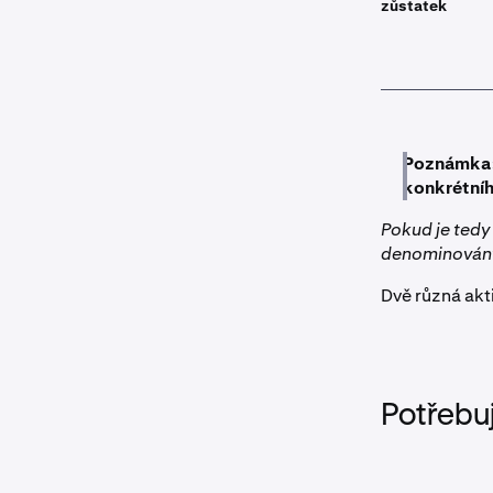
zůstatek
Poznámka
konkrétníh
Pokud je tedy
denominovány 
Dvě různá akt
Potřebu