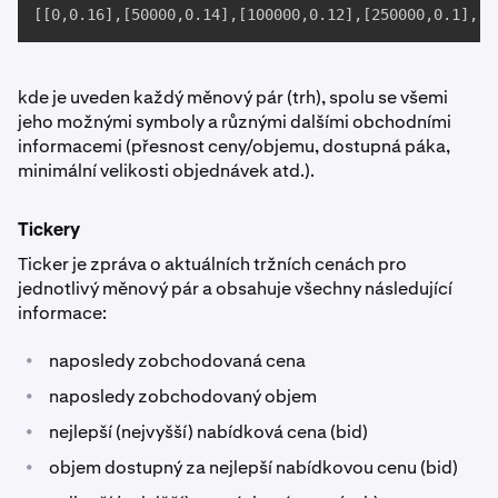
[[0,0.16],[50000,0.14],[100000,0.12],[250000,0.1],[5
kde je uveden každý měnový pár (trh), spolu se všemi
jeho možnými symboly a různými dalšími obchodními
informacemi (přesnost ceny/objemu, dostupná páka,
minimální velikosti objednávek atd.).
Tickery
Ticker je zpráva o aktuálních tržních cenách pro
jednotlivý měnový pár a obsahuje všechny následující
informace:
•
naposledy zobchodovaná cena
•
naposledy zobchodovaný objem
•
nejlepší (nejvyšší) nabídková cena (bid)
•
objem dostupný za nejlepší nabídkovou cenu (bid)