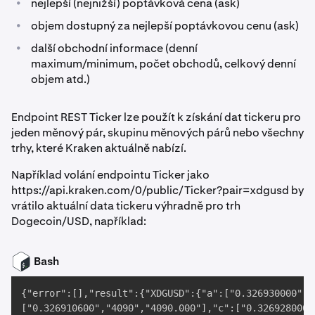
•
nejlepší (nejnižší) poptávková cena (ask)
•
objem dostupný za nejlepší poptávkovou cenu (ask)
•
další obchodní informace (denní
maximum/minimum, počet obchodů, celkový denní
objem atd.)
Endpoint REST Ticker lze použít k získání dat tickeru pro
jeden měnový pár, skupinu měnových párů nebo všechny
trhy, které Kraken aktuálně nabízí.
Například volání endpointu Ticker jako
https://api.kraken.com/0/public/Ticker?pair=xdgusd by
vrátilo aktuální data tickeru výhradně pro trh
Dogecoin/USD, například:
Bash
{"error":[],"result":{"XDGUSD":{"a":["0.326930000","
["0.326910600","4090","4090.000"],"c":["0.326928000"