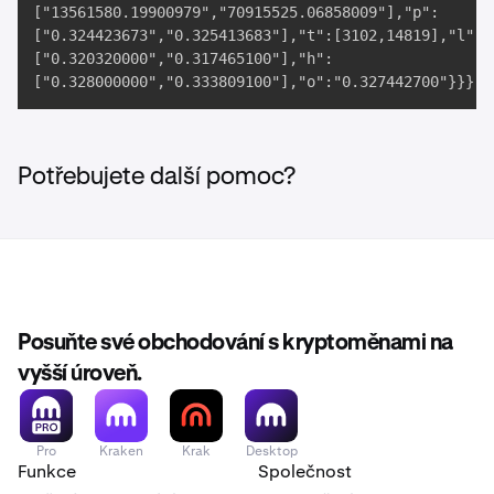
["13561580.19900979","70915525.06858009"],"p":

["0.324423673","0.325413683"],"t":[3102,14819],"l":

["0.320320000","0.317465100"],"h":

["0.328000000","0.333809100"],"o":"0.327442700"}}} w
Potřebujete další pomoc?
Posuňte své obchodování s kryptoměnami na
vyšší úroveň.
Pro
Kraken
Krak
Desktop
Funkce
Společnost