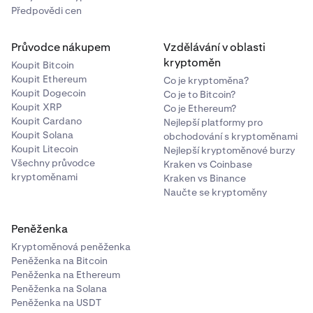
Předpovědi cen
Průvodce nákupem
Vzdělávání v oblasti
kryptoměn
Koupit Bitcoin
Koupit Ethereum
Co je kryptoměna?
Koupit Dogecoin
Co je to Bitcoin?
Koupit XRP
Co je Ethereum?
Koupit Cardano
Nejlepší platformy pro
Koupit Solana
obchodování s kryptoměnami
Koupit Litecoin
Nejlepší kryptoměnové burzy
Všechny průvodce
Kraken vs Coinbase
kryptoměnami
Kraken vs Binance
Naučte se kryptoměny
Peněženka
Kryptoměnová peněženka
Peněženka na Bitcoin
Peněženka na Ethereum
Peněženka na Solana
Peněženka na USDT