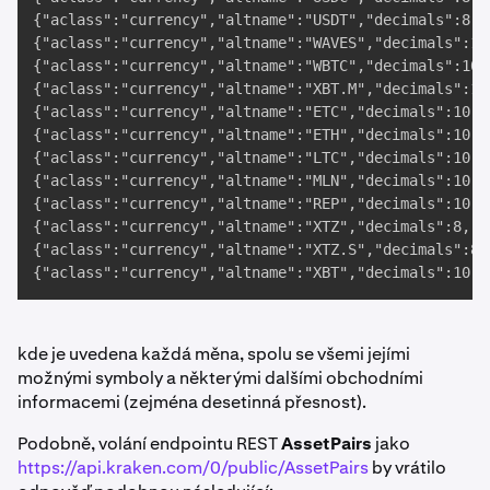
{"aclass":"currency","altname":"USDT","decimals":8,"
{"aclass":"currency","altname":"WAVES","decimals":10
{"aclass":"currency","altname":"WBTC","decimals":10,
{"aclass":"currency","altname":"XBT.M","decimals":10
{"aclass":"currency","altname":"ETC","decimals":10,"
{"aclass":"currency","altname":"ETH","decimals":10,"
{"aclass":"currency","altname":"LTC","decimals":10,"
{"aclass":"currency","altname":"MLN","decimals":10,"
{"aclass":"currency","altname":"REP","decimals":10,"
{"aclass":"currency","altname":"XTZ","decimals":8,"d
{"aclass":"currency","altname":"XTZ.S","decimals":8,
{"aclass":"currency","altname":"XBT","decimals":10,"
kde je uvedena každá měna, spolu se všemi jejími
možnými symboly a některými dalšími obchodními
informacemi (zejména desetinná přesnost).
Podobně, volání endpointu REST
AssetPairs
jako
https://api.kraken.com/0/public/AssetPairs
by vrátilo