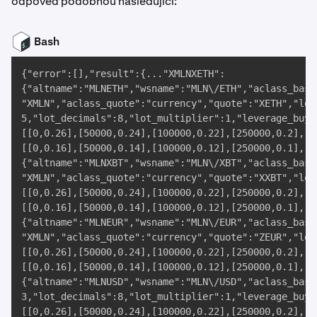
odpověď podobnou následující:
Bash
{"error":[],"result":{..."XMLNXETH":

{"altname":"MLNETH","wsname":"MLN\/ETH","aclass_base
"XMLN","aclass_quote":"currency","quote":"XETH","lot
5,"lot_decimals":8,"lot_multiplier":1,"leverage_buy"
[[0,0.26],[50000,0.24],[100000,0.22],[250000,0.2],[5
[[0,0.16],[50000,0.14],[100000,0.12],[250000,0.1],[5
{"altname":"MLNXBT","wsname":"MLN\/XBT","aclass_base
"XMLN","aclass_quote":"currency","quote":"XXBT","lot
[[0,0.26],[50000,0.24],[100000,0.22],[250000,0.2],[5
[[0,0.16],[50000,0.14],[100000,0.12],[250000,0.1],[5
{"altname":"MLNEUR","wsname":"MLN\/EUR","aclass_base
"XMLN","aclass_quote":"currency","quote":"ZEUR","lot
[[0,0.26],[50000,0.24],[100000,0.22],[250000,0.2],[5
[[0,0.16],[50000,0.14],[100000,0.12],[250000,0.1],[5
{"altname":"MLNUSD","wsname":"MLN\/USD","aclass_base
3,"lot_decimals":8,"lot_multiplier":1,"leverage_buy"
[[0,0.26],[50000,0.24],[100000,0.22],[250000,0.2],[5