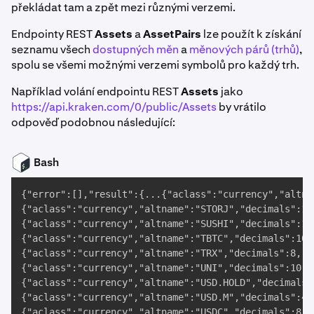
překládat tam a zpět mezi různými verzemi.
Endpointy REST
Assets
a
AssetPairs
lze použít k získání
seznamu všech
dostupných měn
a
měnových párů (trhů)
,
spolu se všemi možnými verzemi symbolů pro každý trh.
Například volání endpointu REST
Assets
jako
https://api.kraken.com/0/public/Assets
by vrátilo
odpověď podobnou následující:
Bash
{"error":[],"result":{...{"aclass":"currency","altna
{"aclass":"currency","altname":"STORJ","decimals":10
{"aclass":"currency","altname":"SUSHI","decimals":10
{"aclass":"currency","altname":"TBTC","decimals":10,
{"aclass":"currency","altname":"TRX","decimals":8,"d
{"aclass":"currency","altname":"UNI","decimals":10,"
{"aclass":"currency","altname":"USD.HOLD","decimals"
{"aclass":"currency","altname":"USD.M","decimals":4,
{"aclass":"currency","altname":"USDC","decimals":8,"