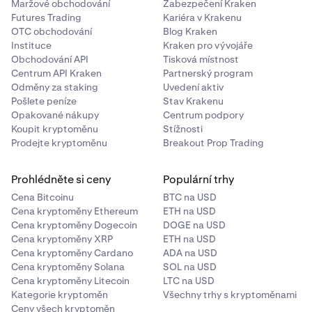
Maržové obchodování
Zabezpečení Kraken
Futures Trading
Kariéra v Krakenu
OTC obchodování
Blog Kraken
Instituce
Kraken pro vývojáře
Obchodování API
Tisková místnost
Centrum API Kraken
Partnerský program
Odměny za staking
Uvedení aktiv
Pošlete peníze
Stav Krakenu
Opakované nákupy
Centrum podpory
Koupit kryptoměnu
Stížnosti
Prodejte kryptoměnu
Breakout Prop Trading
Prohlédněte si ceny
Populární trhy
Cena Bitcoinu
BTC na USD
Cena kryptoměny Ethereum
ETH na USD
Cena kryptoměny Dogecoin
DOGE na USD
Cena kryptoměny XRP
ETH na USD
Cena kryptoměny Cardano
ADA na USD
Cena kryptoměny Solana
SOL na USD
Cena kryptoměny Litecoin
LTC na USD
Kategorie kryptoměn
Všechny trhy s kryptoměnami
Ceny všech kryptoměn