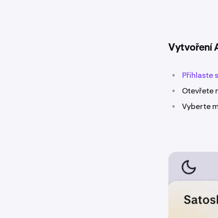
Vytvoření A
•
Přihlaste
•
Otevřete n
•
Vyberte 