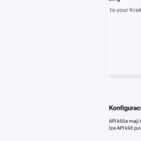
Konfigurac
API klíče mají
lze API klíč 