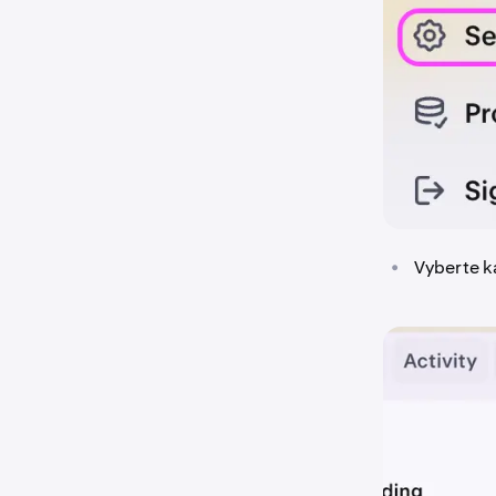
•
Vyberte k