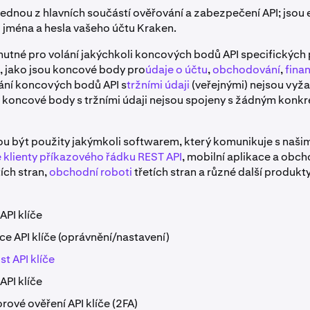
u jednou z hlavních součástí ověřování a zabezpečení API; jsou
 jména a hesla vašeho účtu Kraken.
u nutné pro volání jakýchkoli koncových bodů API specifických
 jako jsou koncové body pro
údaje o účtu
,
obchodování
,
fina
lání koncových bodů API s
tržními údaji
(veřejnými) nejsou vyž
e koncové body s tržními údaji nejsou spojeny s žádným konk
ou být použity jakýmkoli softwarem, který komunikuje s našimi
 klienty příkazového řádku REST API
, mobilní aplikace a obch
ích stran,
obchodní roboti
třetích stran a různé další produkt
API klíče
ce API klíče (oprávnění/nastavení)
t API klíče
API klíče
ové ověření API klíče (2FA)