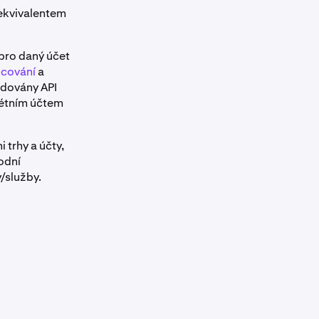
 ekvivalentem
 pro daný účet
ncování
a
adovány API
rétním účtem
 trhy a účty,
odní
y/služby.