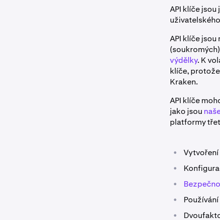
API klíče jso
uživatelského
API klíče jso
(soukromých),
výdělky
. K vo
klíče, protož
Kraken.
API klíče moh
jako jsou
naše
platformy třet
•
Vytvoření 
•
Konfigura
•
Bezpečnos
•
Používání 
•
Dvoufaktor