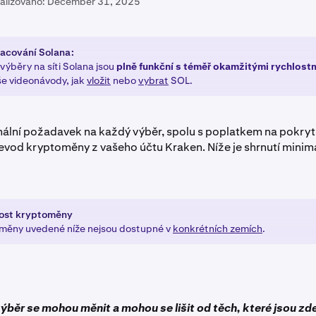
alizováno:
December 31, 2025
acování Solana:
výběry na síti Solana jsou
plně funkční s téměř okamžitými rychlost
še videonávody, jak
vložit
nebo
vybrat
SOL.
mální požadavek na každý výběr, spolu s poplatkem na pokryt
evod kryptoměny z vašeho účtu Kraken. Níže je shrnutí minim
ost kryptoměny
měny uvedené níže nejsou dostupné v
konkrétních zemích
.
ýběr se mohou měnit a mohou se lišit od těch, které jsou zd