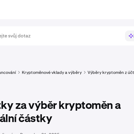
ancování
Kryptoměnové vklady a výběry
Výběry kryptoměn z úč
tky za výběr kryptoměn a
ální částky