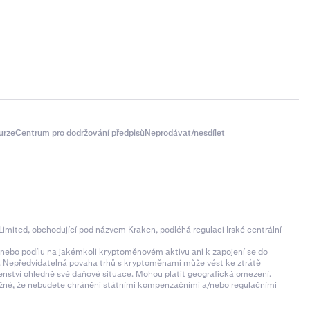
urze
Centrum pro dodržování předpisů
Neprodávat/nesdílet
imited, obchodující pod názvem Kraken, podléhá regulaci Irské centrální
ní nebo podílu na jakémkoli kryptoměnovém aktivu ani k zapojení se do
zí. Nepředvídatelná povaha trhů s kryptoměnami může vést ke ztrátě
denství ohledně své daňové situace. Mohou platit geografická omezení.
 možné, že nebudete chráněni státními kompenzačními a/nebo regulačními