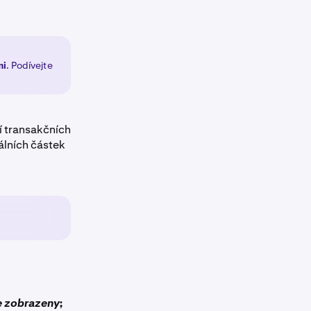
mi
. Podívejte
í transakčních
álních částek
e zobrazeny;