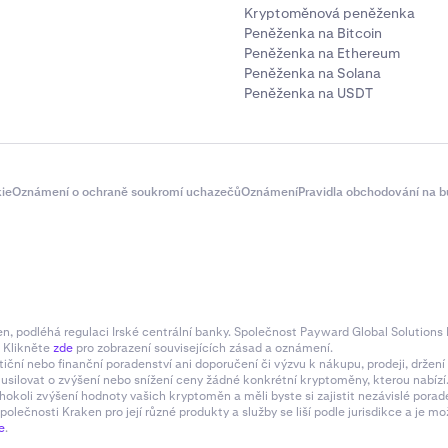
Kryptoměnová peněženka
Peněženka na Bitcoin
Peněženka na Ethereum
Peněženka na Solana
Peněženka na USDT
ie
Oznámení o ochraně soukromí uchazečů
Oznámení
Pravidla obchodování na b
 podléhá regulaci Irské centrální banky. Společnost Payward Global Solutions L
. Klikněte
zde
pro zobrazení souvisejících zásad a oznámení.
tiční nebo finanční poradenství ani doporučení či výzvu k nákupu, prodeji, drže
e usilovat o zvýšení nebo snížení ceny žádné konkrétní kryptoměny, kterou nabí
hokoli zvýšení hodnoty vašich kryptoměn a měli byste si zajistit nezávislé pora
olečnosti Kraken pro její různé produkty a služby se liší podle jurisdikce a je
e
.