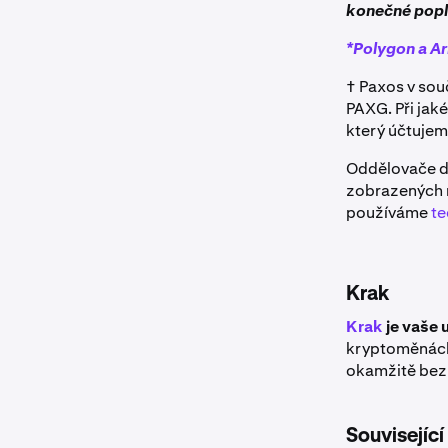
konečné popl
*Polygon a Ar
† Paxos v sou
PAXG. Při jak
který účtujem
Oddělovače de
zobrazených n
používáme
te
Krak
Krak
je vaše 
kryptoměnách
okamžitě bez
Související