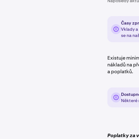
Naposledy aktu
Časy zpr
Vklady a 
se na na
Existuje mini
nákladů na př
a poplatků.
Dostupn
Některé 
Poplatky za v