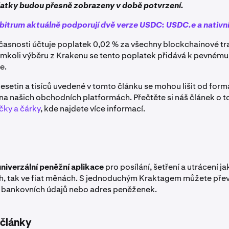
atky budou přesně zobrazeny v době potvrzení.
bitrum aktuálně podporují dvě verze USDC: USDC.e a nativn
časnosti účtuje poplatek 0,02 % za všechny blockchainové t
émkoli výběru z Krakenu se tento poplatek přidává k pevnému
e.
setin a tisíců uvedené v tomto článku se mohou lišit od form
a našich obchodních platformách. Přečtěte si náš článek o t
čky a čárky
, kde najdete více informací.
univerzální peněžní aplikace
pro posílání, šetření a utrácení ja
, tak ve fiat měnách. S jednoduchým Kraktagem můžete pře
 bankovních údajů nebo adres peněženek.
 články