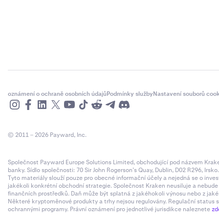
oznámení o ochraně osobních údajů
Podmínky služby
Nastavení souborů cook
© 2011 – 2026 Payward, Inc.
Společnost Payward Europe Solutions Limited, obchodující pod názvem Kraken,
banky. Sídlo společnosti: 70 Sir John Rogerson’s Quay, Dublin, D02 R296, Irsko
Tyto materiály slouží pouze pro obecné informační účely a nejedná se o inves
jakékoli konkrétní obchodní strategie. Společnost Kraken neusiluje a nebud
finančních prostředků. Daň může být splatná z jakéhokoli výnosu nebo z jaké
Některé kryptoměnové produkty a trhy nejsou regulovány. Regulační status sp
ochrannými programy. Právní oznámení pro jednotlivé jurisdikce naleznete
zd