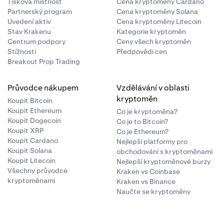
Tisková místnost
Cena kryptoměny Cardano
Partnerský program
Cena kryptoměny Solana
Uvedení aktiv
Cena kryptoměny Litecoin
Stav Krakenu
Kategorie kryptoměn
Centrum podpory
Ceny všech kryptoměn
Stížnosti
Předpovědi cen
Breakout Prop Trading
Průvodce nákupem
Vzdělávání v oblasti
kryptoměn
Koupit Bitcoin
Koupit Ethereum
Co je kryptoměna?
Koupit Dogecoin
Co je to Bitcoin?
Koupit XRP
Co je Ethereum?
Koupit Cardano
Nejlepší platformy pro
Koupit Solana
obchodování s kryptoměnami
Koupit Litecoin
Nejlepší kryptoměnové burzy
Všechny průvodce
Kraken vs Coinbase
kryptoměnami
Kraken vs Binance
Naučte se kryptoměny