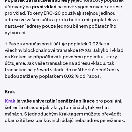
Poplatek za nastavení adresy
je jednorázový poplatek
účtovaný na
první vklad
na nově vygenerované adrese
pro vklad. Tokeny ERC-20 používají stejnou jedinou
adresu ve vašem účtu a proto budou mít poplatek za
nastavení adresy pouze jednou během počátečního
vytvoření.
† Paxos v současnosti účtuje poplatek 0,02 % za
všechny blockchainové transakce PAXG. Jakýkoli vklad
na Kraken se připočítává k pevnému poplatku, který
účtujeme. Jak vaše transakce na adresu vkladu, tak
transakce na převod vkladu do naší horké peněženky
budou zatíženy poplatkem 0,02 % od Paxos.
Krak
Krak
je vaše univerzální peněžní aplikace
pro posílání,
šetření a utrácení jak v kryptoměnách, tak ve fiat
měnách. S jednoduchým Kraktagem můžete převádět
okamžitě bez bankovních údajů nebo adres peněženek.