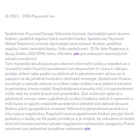
© 2011 – 2026 Payward, Inc.
Společnost Payward Europe Solutions Limited, obchodující pod názvem
Kraken, podléhá regulaci Irské centrální banky. Společnost Payward
Global Solutions Limited, obchodující pod názvem Kraken, podléhá
regulaci Irské centrální banky. Sídlo společnosti: 70 Sir John Rogerson’s
Quay, Dublin, D02 R296, Irsko. Klikněte
zde
pro zobrazení souvisejících
zásad a oznámení.
Tyto materiály slouží pouze pro obecné informační účely a nejedná se o
investiční nebo finanční poradenství ani doporučení či výzvu k nákupu,
prodeji, držení nebo podílu na jakémkoli kryptoměnovém aktivu ani k
zapojení se do jakékoli konkrétní obchodní strategie. Společnost Kraken
neusiluje a nebude usilovat o zvýšení nebo snížení ceny žádné konkrétní
kryptoměny, kterou nabízí. Nepředvídatelná povaha trhů s kryptoměnami
může vést ke ztrátě finančních prostředků. Daň může být splatná z
jakéhokoli výnosu nebo z jakéhokoli zvýšení hodnoty vašich kryptoměn a
měli byste si zajistit nezávislé poradenství ohledně své daňové situace.
Mohou platit geografická omezení. Některé kryptoměnové produkty a
trhy nejsou regulovány. Regulační status společnosti Kraken pro její různé
produkty a služby se liší podle jurisdikce a je možné, že nebudete chráněni
státními kompenzačními a/nebo regulačními ochrannými programy. Právní
oznámení pro jednotlivé jurisdikce naleznete
zde
.