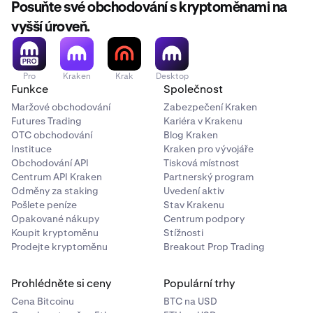
Posuňte své obchodování s kryptoměnami na
vyšší úroveň.
Pro
Kraken
Krak
Desktop
Funkce
Společnost
Maržové obchodování
Zabezpečení Kraken
Futures Trading
Kariéra v Krakenu
OTC obchodování
Blog Kraken
Instituce
Kraken pro vývojáře
Obchodování API
Tisková místnost
Centrum API Kraken
Partnerský program
Odměny za staking
Uvedení aktiv
Pošlete peníze
Stav Krakenu
Opakované nákupy
Centrum podpory
Koupit kryptoměnu
Stížnosti
Prodejte kryptoměnu
Breakout Prop Trading
Prohlédněte si ceny
Populární trhy
Cena Bitcoinu
BTC na USD