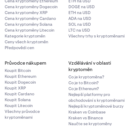
Cena kryptoměny Ethereum
ETH na USD
Cena kryptoměny Dogecoin
DOGE na USD
Cena kryptoměny XRP
ETH na USD
Cena kryptoměny Cardano
ADA na USD
Cena kryptoměny Solana
SOL na USD
Cena kryptoměny Litecoin
LTC na USD
Kategorie kryptoměn
Všechny trhy s kryptoměnami
Ceny všech kryptoměn
Předpovědi cen
Průvodce nákupem
Vzdělávání v oblasti
kryptoměn
Koupit Bitcoin
Koupit Ethereum
Co je kryptoměna?
Koupit Dogecoin
Co je to Bitcoin?
Koupit XRP
Co je Ethereum?
Koupit Cardano
Nejlepší platformy pro
Koupit Solana
obchodování s kryptoměnami
Koupit Litecoin
Nejlepší kryptoměnové burzy
Všechny průvodce
Kraken vs Coinbase
kryptoměnami
Kraken vs Binance
Naučte se kryptoměny