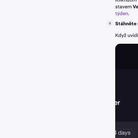
stavem
Ve
týden.
Stáhněte 
4
Když uvidí