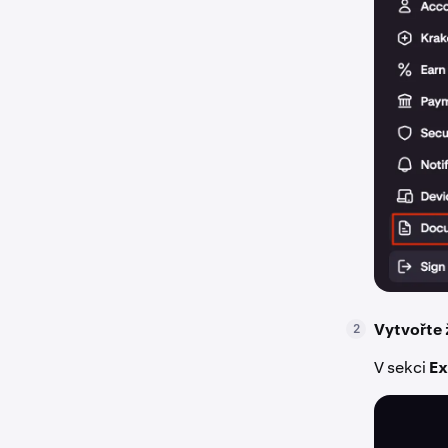
Vytvořte 
2
V sekci
Ex