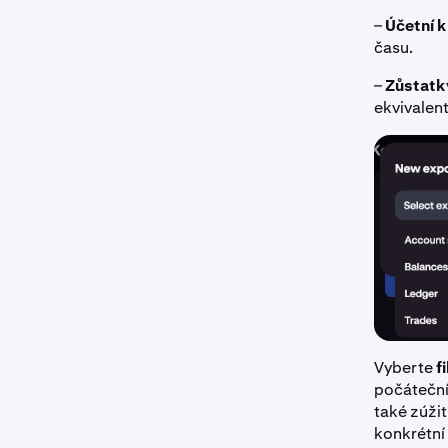
–
Účetní k
času.
–
Zůstatk
ekvivalent
Vyberte
f
počáteční
také zúži
konkrétní