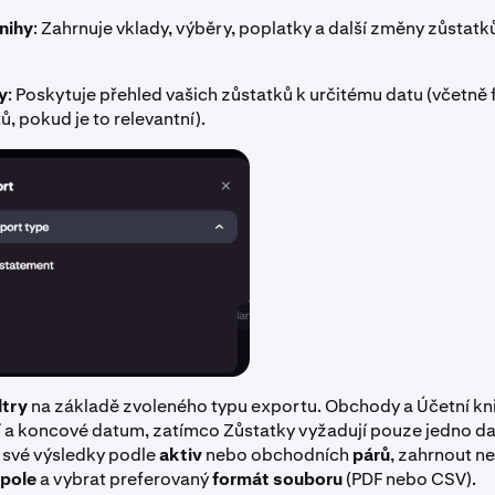
nihy
: Zahrnuje vklady, výběry, poplatky a další změny zůstatk
y
: Poskytuje přehled vašich zůstatků k určitému datu (včetně f
ů, pokud je to relevantní).
iltry
na základě zvoleného typu exportu. Obchody a Účetní kni
 a koncové datum, zatímco Zůstatky vyžadují pouze jedno d
t své výsledky podle
aktiv
nebo obchodních
párů
, zahrnout n
pole
a vybrat preferovaný
formát souboru
(PDF nebo CSV).