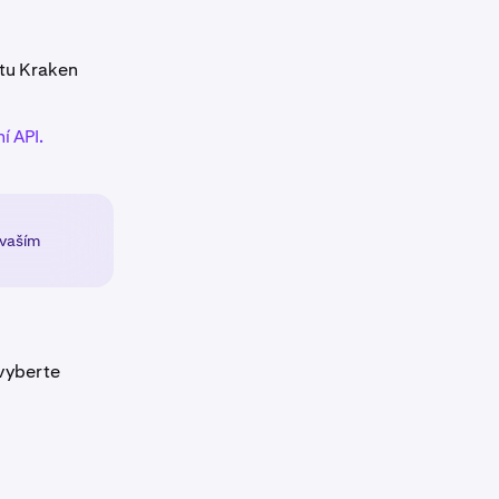
čtu Kraken
í API.
 vaším
 vyberte