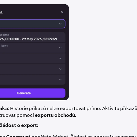
mka
: Historie příkazů nelze exportovat přímo. Aktivitu příka
truovat pomocí
exportu obchodů
.
žádost o export:
 na
Generovat
odešlete žádost. Žádost se zobrazí v seznamu