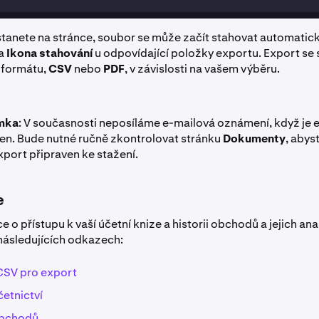
tanete na stránce, soubor se může začít stahovat automatick
na
Ikona stahování
u odpovídající položky exportu. Export se 
 formátu,
CSV
nebo
PDF
, v závislosti na vašem výběru.
mka
: V současnosti neposíláme e-mailová oznámení, když je 
en. Bude nutné ručně zkontrolovat stránku
Dokumenty
, abyst
port připraven ke stažení.
e
e o přístupu k vaší účetní knize a historii obchodů a jejich an
následujících odkazech:
CSV pro export
četnictví
obchodů