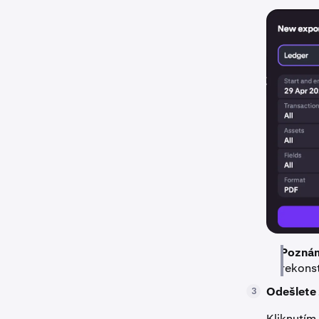
Pozná
rekons
Odešlete 
3
Kliknutím