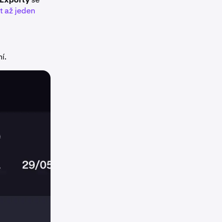
t až jeden
í.