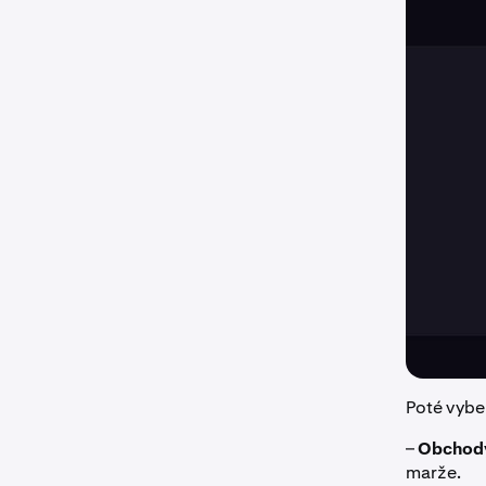
Poté vyber
–
Obchod
marže.