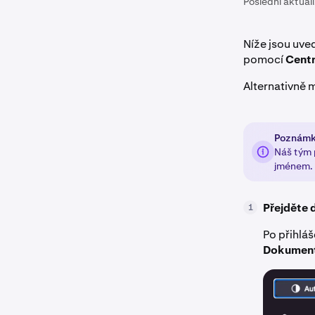
Poslední aktual
Níže jsou uve
pomocí
Cent
Alternativně
Poznám
Náš tým 
jménem.
Přejděte 
1
Po přihláš
Dokumen