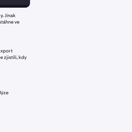
y. Jinak
stáhne ve
export
e zjistili, kdy
alýze