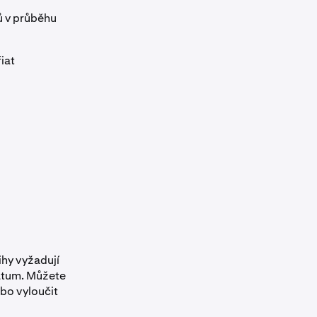
ů v průběhu
iat
hy vyžadují
atum. Můžete
ebo vyloučit