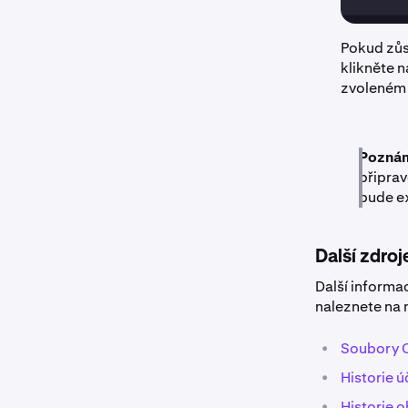
Pokud zůs
klikněte 
zvoleném
Pozná
připrav
bude ex
Další zdroj
Další informac
naleznete na 
•
Soubory 
•
Historie ú
•
Historie 