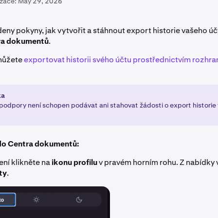
izace:
May 29, 2026
deny pokyny, jak vytvořit a stáhnout export historie vašeho ú
ra
dokumentů
.
 můžete
exportovat historii svého účtu prostřednictvím rozhran
ka
podpory není schopen podávat ani stahovat žádosti o export historie
do Centra dokumentů:
ení klikněte na
ikonu profilu
v pravém horním rohu. Z nabídky
ty
.