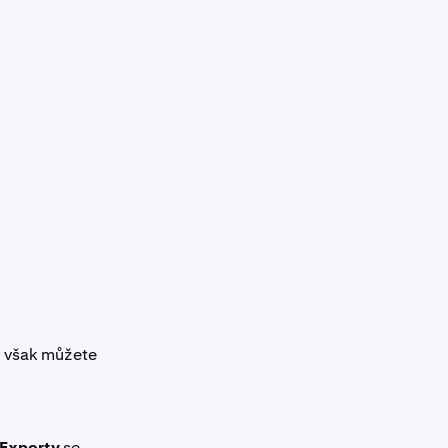
zů však můžete
Exporty
se