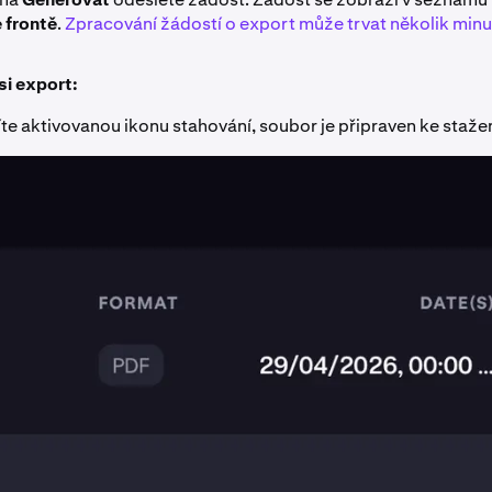
 frontě
.
Zpracování žádostí o export může trvat několik minu
si export:
te aktivovanou ikonu stahování, soubor je připraven ke stažen