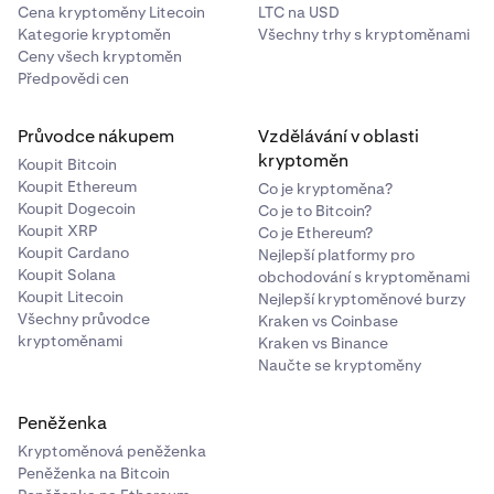
Cena kryptoměny Litecoin
LTC na USD
Kategorie kryptoměn
Všechny trhy s kryptoměnami
Ceny všech kryptoměn
Předpovědi cen
Průvodce nákupem
Vzdělávání v oblasti
kryptoměn
Koupit Bitcoin
Koupit Ethereum
Co je kryptoměna?
Koupit Dogecoin
Co je to Bitcoin?
Koupit XRP
Co je Ethereum?
Koupit Cardano
Nejlepší platformy pro
Koupit Solana
obchodování s kryptoměnami
Koupit Litecoin
Nejlepší kryptoměnové burzy
Všechny průvodce
Kraken vs Coinbase
kryptoměnami
Kraken vs Binance
Naučte se kryptoměny
Peněženka
Kryptoměnová peněženka
Peněženka na Bitcoin