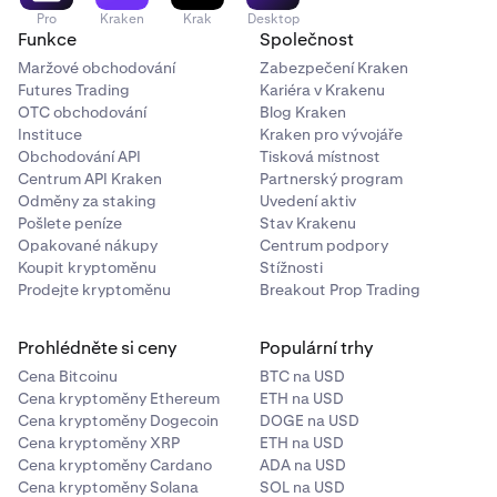
Pro
Kraken
Krak
Desktop
Funkce
Společnost
Maržové obchodování
Zabezpečení Kraken
Futures Trading
Kariéra v Krakenu
OTC obchodování
Blog Kraken
Instituce
Kraken pro vývojáře
Obchodování API
Tisková místnost
Centrum API Kraken
Partnerský program
Odměny za staking
Uvedení aktiv
Pošlete peníze
Stav Krakenu
Opakované nákupy
Centrum podpory
Koupit kryptoměnu
Stížnosti
Prodejte kryptoměnu
Breakout Prop Trading
Prohlédněte si ceny
Populární trhy
Cena Bitcoinu
BTC na USD
Cena kryptoměny Ethereum
ETH na USD
Cena kryptoměny Dogecoin
DOGE na USD
Cena kryptoměny XRP
ETH na USD
Cena kryptoměny Cardano
ADA na USD
Cena kryptoměny Solana
SOL na USD