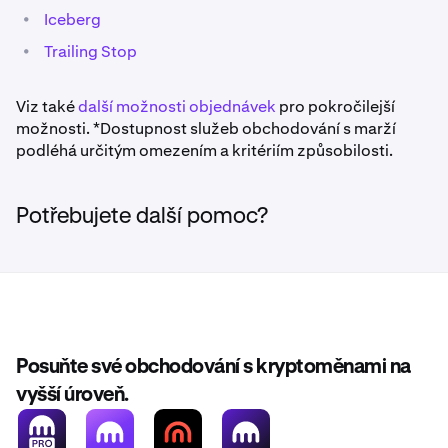
•
Iceberg
•
Trailing Stop
Viz také
další možnosti objednávek
pro pokročilejší
možnosti. *Dostupnost služeb obchodování s marží
podléhá určitým omezením a kritériím způsobilosti.
Potřebujete další pomoc?
Posuňte své obchodování s kryptoměnami na
vyšší úroveň.