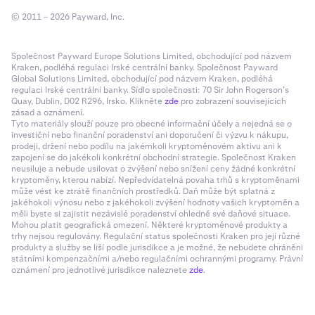
© 2011 – 2026 Payward, Inc.
Společnost Payward Europe Solutions Limited, obchodující pod názvem
Kraken, podléhá regulaci Irské centrální banky. Společnost Payward
Global Solutions Limited, obchodující pod názvem Kraken, podléhá
regulaci Irské centrální banky. Sídlo společnosti: 70 Sir John Rogerson’s
Quay, Dublin, D02 R296, Irsko. Klikněte
zde
pro zobrazení souvisejících
zásad a oznámení.
Tyto materiály slouží pouze pro obecné informační účely a nejedná se o
investiční nebo finanční poradenství ani doporučení či výzvu k nákupu,
prodeji, držení nebo podílu na jakémkoli kryptoměnovém aktivu ani k
zapojení se do jakékoli konkrétní obchodní strategie. Společnost Kraken
neusiluje a nebude usilovat o zvýšení nebo snížení ceny žádné konkrétní
kryptoměny, kterou nabízí. Nepředvídatelná povaha trhů s kryptoměnami
může vést ke ztrátě finančních prostředků. Daň může být splatná z
jakéhokoli výnosu nebo z jakéhokoli zvýšení hodnoty vašich kryptoměn a
měli byste si zajistit nezávislé poradenství ohledně své daňové situace.
Mohou platit geografická omezení. Některé kryptoměnové produkty a
trhy nejsou regulovány. Regulační status společnosti Kraken pro její různé
produkty a služby se liší podle jurisdikce a je možné, že nebudete chráněni
státními kompenzačními a/nebo regulačními ochrannými programy. Právní
oznámení pro jednotlivé jurisdikce naleznete
zde
.