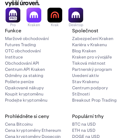
vyšší úroveň.
Pro
Kraken
Krak
Desktop
Funkce
Společnost
Maržové obchodování
Zabezpečení Kraken
Futures Trading
Kariéra v Krakenu
OTC obchodování
Blog Kraken
Instituce
Kraken pro vývojáře
Obchodování API
Tisková místnost
Centrum API Kraken
Partnerský program
Odměny za staking
Uvedení aktiv
Pošlete peníze
Stav Krakenu
Opakované nákupy
Centrum podpory
Koupit kryptoměnu
Stížnosti
Prodejte kryptoměnu
Breakout Prop Trading
Prohlédněte si ceny
Populární trhy
Cena Bitcoinu
BTC na USD
Cena kryptoměny Ethereum
ETH na USD
Cena kryptoměny Dogecoin
DOGE na USD