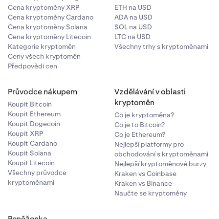
Cena kryptoměny XRP
ETH na USD
Cena kryptoměny Cardano
ADA na USD
Cena kryptoměny Solana
SOL na USD
Cena kryptoměny Litecoin
LTC na USD
Kategorie kryptoměn
Všechny trhy s kryptoměnami
Ceny všech kryptoměn
Předpovědi cen
Průvodce nákupem
Vzdělávání v oblasti
kryptoměn
Koupit Bitcoin
Koupit Ethereum
Co je kryptoměna?
Koupit Dogecoin
Co je to Bitcoin?
Koupit XRP
Co je Ethereum?
Koupit Cardano
Nejlepší platformy pro
Koupit Solana
obchodování s kryptoměnami
Koupit Litecoin
Nejlepší kryptoměnové burzy
Všechny průvodce
Kraken vs Coinbase
kryptoměnami
Kraken vs Binance
Naučte se kryptoměny
Peněženka