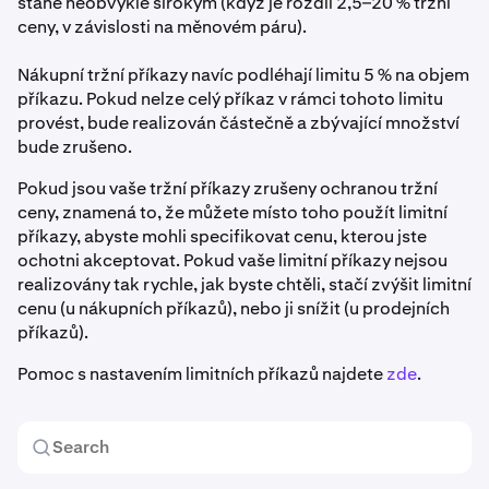
stane neobvykle širokým (když je rozdíl 2,5–20 % tržní
ceny, v závislosti na měnovém páru).
Nákupní tržní příkazy navíc podléhají limitu 5 % na objem
příkazu. Pokud nelze celý příkaz v rámci tohoto limitu
provést, bude realizován částečně a zbývající množství
bude zrušeno.
Pokud jsou vaše tržní příkazy zrušeny ochranou tržní
ceny, znamená to, že můžete místo toho použít limitní
příkazy, abyste mohli specifikovat cenu, kterou jste
ochotni akceptovat. Pokud vaše limitní příkazy nejsou
realizovány tak rychle, jak byste chtěli, stačí zvýšit limitní
cenu (u nákupních příkazů), nebo ji snížit (u prodejních
příkazů).
Pomoc s nastavením limitních příkazů najdete
zde
.