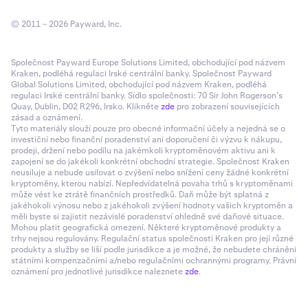
© 2011 – 2026 Payward, Inc.
Společnost Payward Europe Solutions Limited, obchodující pod názvem
Kraken, podléhá regulaci Irské centrální banky. Společnost Payward
Global Solutions Limited, obchodující pod názvem Kraken, podléhá
regulaci Irské centrální banky. Sídlo společnosti: 70 Sir John Rogerson’s
Quay, Dublin, D02 R296, Irsko. Klikněte
zde
pro zobrazení souvisejících
zásad a oznámení.
Tyto materiály slouží pouze pro obecné informační účely a nejedná se o
investiční nebo finanční poradenství ani doporučení či výzvu k nákupu,
prodeji, držení nebo podílu na jakémkoli kryptoměnovém aktivu ani k
zapojení se do jakékoli konkrétní obchodní strategie. Společnost Kraken
neusiluje a nebude usilovat o zvýšení nebo snížení ceny žádné konkrétní
kryptoměny, kterou nabízí. Nepředvídatelná povaha trhů s kryptoměnami
může vést ke ztrátě finančních prostředků. Daň může být splatná z
jakéhokoli výnosu nebo z jakéhokoli zvýšení hodnoty vašich kryptoměn a
měli byste si zajistit nezávislé poradenství ohledně své daňové situace.
Mohou platit geografická omezení. Některé kryptoměnové produkty a
trhy nejsou regulovány. Regulační status společnosti Kraken pro její různé
produkty a služby se liší podle jurisdikce a je možné, že nebudete chráněni
státními kompenzačními a/nebo regulačními ochrannými programy. Právní
oznámení pro jednotlivé jurisdikce naleznete
zde
.