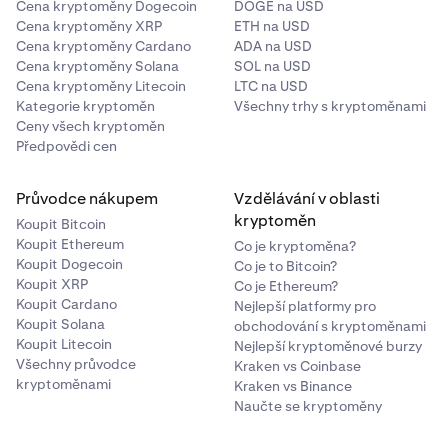
Cena kryptoměny Dogecoin
DOGE na USD
Cena kryptoměny XRP
ETH na USD
Cena kryptoměny Cardano
ADA na USD
Cena kryptoměny Solana
SOL na USD
Cena kryptoměny Litecoin
LTC na USD
Kategorie kryptoměn
Všechny trhy s kryptoměnami
Ceny všech kryptoměn
Předpovědi cen
Průvodce nákupem
Vzdělávání v oblasti
kryptoměn
Koupit Bitcoin
Koupit Ethereum
Co je kryptoměna?
Koupit Dogecoin
Co je to Bitcoin?
Koupit XRP
Co je Ethereum?
Koupit Cardano
Nejlepší platformy pro
Koupit Solana
obchodování s kryptoměnami
Koupit Litecoin
Nejlepší kryptoměnové burzy
Všechny průvodce
Kraken vs Coinbase
kryptoměnami
Kraken vs Binance
Naučte se kryptoměny