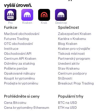
vyšší úroveň.
Pro
Kraken
Krak
Desktop
Funkce
Společnost
Maržové obchodování
Zabezpečení Kraken
Futures Trading
Kariéra v Krakenu
OTC obchodování
Blog Kraken
Instituce
Kraken pro vývojáře
Obchodování API
Tisková místnost
Centrum API Kraken
Partnerský program
Odměny za staking
Uvedení aktiv
Pošlete peníze
Stav Krakenu
Opakované nákupy
Centrum podpory
Koupit kryptoměnu
Stížnosti
Prodejte kryptoměnu
Breakout Prop Trading
Prohlédněte si ceny
Populární trhy
Cena Bitcoinu
BTC na USD
Cena kryptoměny Ethereum
ETH na USD