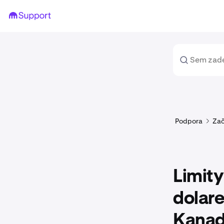
Podpora
Za
Limit
dolare
Kana