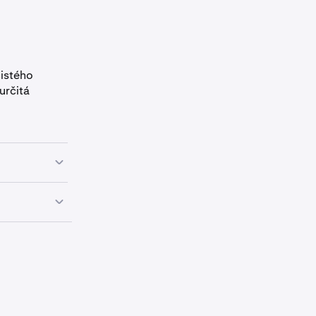
čistého
určitá
berty, Britské
í limity
maining
ech, kterou
y se vztahují
stého nákupu.
estor,
a který
 CAD v
u.
Příklad 1: