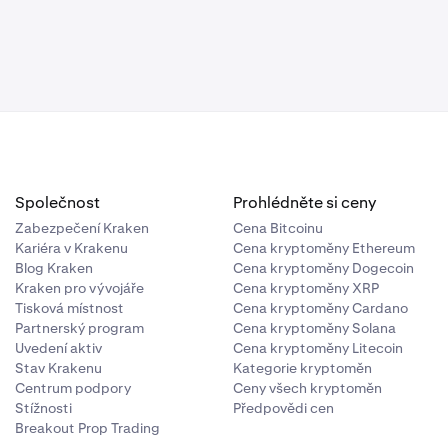
AD v
sition Limit
ěsíců
C) se
NK za 20 000
Společnost
Prohlédněte si ceny
Zabezpečení Kraken
Cena Bitcoinu
Kariéra v Krakenu
Cena kryptoměny Ethereum
Blog Kraken
Cena kryptoměny Dogecoin
Kraken pro vývojáře
Cena kryptoměny XRP
Tisková místnost
Cena kryptoměny Cardano
vybere svůj
Partnerský program
Cena kryptoměny Solana
Uvedení aktiv
Cena kryptoměny Litecoin
Stav Krakenu
Kategorie kryptoměn
Centrum podpory
Ceny všech kryptoměn
ě Kraken
Stížnosti
Předpovědi cen
Breakout Prop Trading