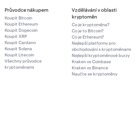
Průvodce nákupem
Vzdělávání v oblasti
kryptoměn
Koupit Bitcoin
ě Kraken
Koupit Ethereum
Co je kryptoměna?
Koupit Dogecoin
Co je to Bitcoin?
Koupit XRP
Co je Ethereum?
Koupit Cardano
Nejlepší platformy pro
Koupit Solana
obchodování s kryptoměnami
Koupit Litecoin
Nejlepší kryptoměnové burzy
Všechny průvodce
Kraken vs Coinbase
tors nebo
kryptoměnami
Kraken vs Binance
Naučte se kryptoměny
 CAD.