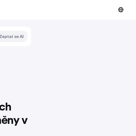
Zeptat se AI
ých
měny v