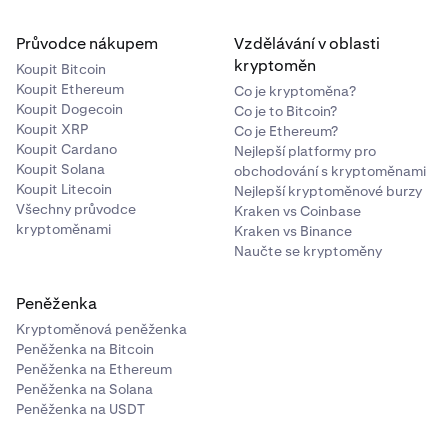
Průvodce nákupem
Vzdělávání v oblasti
kryptoměn
Koupit Bitcoin
Koupit Ethereum
Co je kryptoměna?
Koupit Dogecoin
Co je to Bitcoin?
Koupit XRP
Co je Ethereum?
Koupit Cardano
Nejlepší platformy pro
Koupit Solana
obchodování s kryptoměnami
Koupit Litecoin
Nejlepší kryptoměnové burzy
Všechny průvodce
Kraken vs Coinbase
kryptoměnami
Kraken vs Binance
Naučte se kryptoměny
Peněženka
Kryptoměnová peněženka
Peněženka na Bitcoin
Peněženka na Ethereum
Peněženka na Solana
Peněženka na USDT