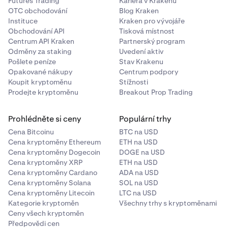
Futures Trading
Kariéra v Krakenu
nosíte stále u sebe.
OTC obchodování
Blog Kraken
•
Instituce
Kraken pro vývojáře
Soukromí
I kdybyste přístupový klíč ztratili,
Gratulujeme, zabezpečili jste svůj účet Kraken!
9
Pokud nastavíte 2FA pro financování, 2FA pro
Obchodování API
Tisková místnost
neobsahuje žádné identifikovatelné informace o
obchodování nebo 2FA pro hlavní klíč, přepínač
Centrum API Kraken
Partnerský program
tom, k čemu slouží ani komu patří. Naproti tomu
„Zapnuto/Vypnuto“ se přepne do polohy zapnuto
Odměny za staking
Uvedení aktiv
ověřovací aplikace zobrazuje název webu a některé
vpravo. Ve všech případech se jako metoda zobrazí
Pošlete peníze
Stav Krakenu
identifikovatelné údaje o účtu, protože kód musí
aplikace 2FA.
Opakované nákupy
Centrum podpory
člověk ručně přečíst.
Koupit kryptoměnu
Stížnosti
Gratulujeme, zabezpečili jste svůj účet Kraken!
7
Prodejte kryptoměnu
Breakout Prop Trading
Prohlédněte si ceny
Populární trhy
Cena Bitcoinu
BTC na USD
Cena kryptoměny Ethereum
ETH na USD
Cena kryptoměny Dogecoin
DOGE na USD
Cena kryptoměny XRP
ETH na USD
Cena kryptoměny Cardano
ADA na USD
Cena kryptoměny Solana
SOL na USD
Cena kryptoměny Litecoin
LTC na USD
Kategorie kryptoměn
Všechny trhy s kryptoměnami
Ceny všech kryptoměn
Předpovědi cen