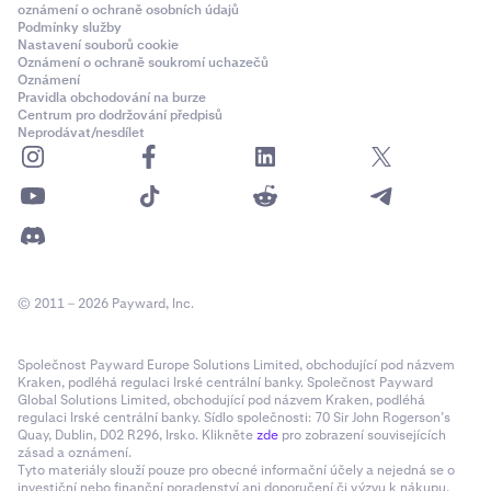
oznámení o ochraně osobních údajů
Podmínky služby
Nastavení souborů cookie
Oznámení o ochraně soukromí uchazečů
Oznámení
Pravidla obchodování na burze
Centrum pro dodržování předpisů
Neprodávat/nesdílet
© 2011 – 2026 Payward, Inc.
Společnost Payward Europe Solutions Limited, obchodující pod názvem
Kraken, podléhá regulaci Irské centrální banky. Společnost Payward
Global Solutions Limited, obchodující pod názvem Kraken, podléhá
regulaci Irské centrální banky. Sídlo společnosti: 70 Sir John Rogerson’s
Quay, Dublin, D02 R296, Irsko. Klikněte
zde
pro zobrazení souvisejících
zásad a oznámení.
Tyto materiály slouží pouze pro obecné informační účely a nejedná se o
investiční nebo finanční poradenství ani doporučení či výzvu k nákupu,