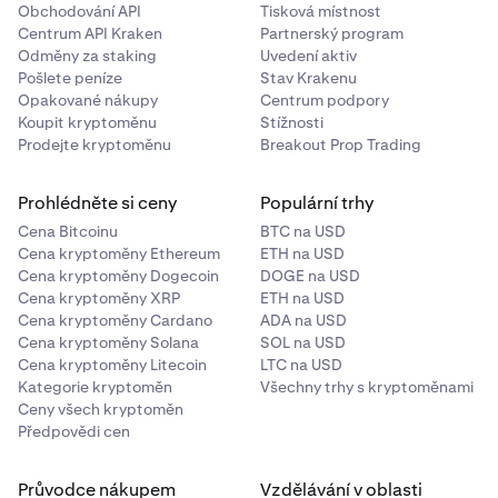
Obchodování API
Tisková místnost
Centrum API Kraken
Partnerský program
Odměny za staking
Uvedení aktiv
Pošlete peníze
Stav Krakenu
Opakované nákupy
Centrum podpory
Koupit kryptoměnu
Stížnosti
Prodejte kryptoměnu
Breakout Prop Trading
Prohlédněte si ceny
Populární trhy
Cena Bitcoinu
BTC na USD
Cena kryptoměny Ethereum
ETH na USD
Cena kryptoměny Dogecoin
DOGE na USD
Cena kryptoměny XRP
ETH na USD
Cena kryptoměny Cardano
ADA na USD
Cena kryptoměny Solana
SOL na USD
Cena kryptoměny Litecoin
LTC na USD
Kategorie kryptoměn
Všechny trhy s kryptoměnami
Ceny všech kryptoměn
Předpovědi cen
Průvodce nákupem
Vzdělávání v oblasti