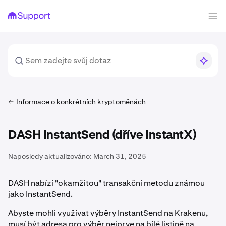
Informace o konkrétních kryptoměnách
DASH InstantSend (dříve InstantX)
Naposledy aktualizováno:
March 31, 2025
DASH nabízí "okamžitou" transakční metodu známou
jako InstantSend.
Abyste mohli využívat výběry InstantSend na Krakenu,
musí být adresa pro výběr nejprve na bílé listině na