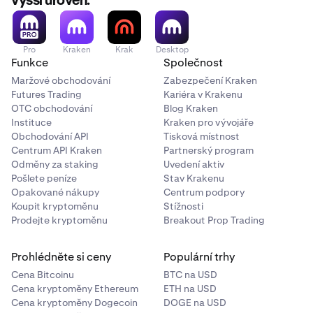
vyšší úroveň.
Pro
Kraken
Krak
Desktop
Funkce
Společnost
Maržové obchodování
Zabezpečení Kraken
Futures Trading
Kariéra v Krakenu
OTC obchodování
Blog Kraken
Instituce
Kraken pro vývojáře
Obchodování API
Tisková místnost
Centrum API Kraken
Partnerský program
Odměny za staking
Uvedení aktiv
Pošlete peníze
Stav Krakenu
Opakované nákupy
Centrum podpory
Koupit kryptoměnu
Stížnosti
Prodejte kryptoměnu
Breakout Prop Trading
Prohlédněte si ceny
Populární trhy
Cena Bitcoinu
BTC na USD
Cena kryptoměny Ethereum
ETH na USD
Cena kryptoměny Dogecoin
DOGE na USD