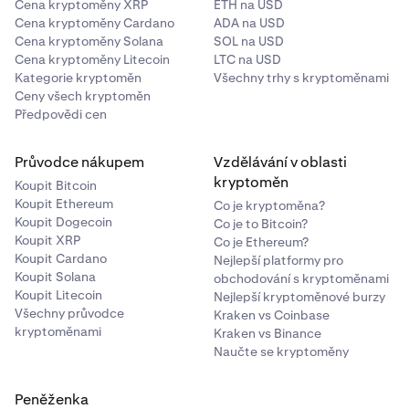
Cena kryptoměny XRP
ETH na USD
Cena kryptoměny Cardano
ADA na USD
Cena kryptoměny Solana
SOL na USD
Cena kryptoměny Litecoin
LTC na USD
Kategorie kryptoměn
Všechny trhy s kryptoměnami
Ceny všech kryptoměn
Předpovědi cen
Průvodce nákupem
Vzdělávání v oblasti
kryptoměn
Koupit Bitcoin
Koupit Ethereum
Co je kryptoměna?
Koupit Dogecoin
Co je to Bitcoin?
Koupit XRP
Co je Ethereum?
Koupit Cardano
Nejlepší platformy pro
Koupit Solana
obchodování s kryptoměnami
Koupit Litecoin
Nejlepší kryptoměnové burzy
Všechny průvodce
Kraken vs Coinbase
kryptoměnami
Kraken vs Binance
Naučte se kryptoměny
Peněženka