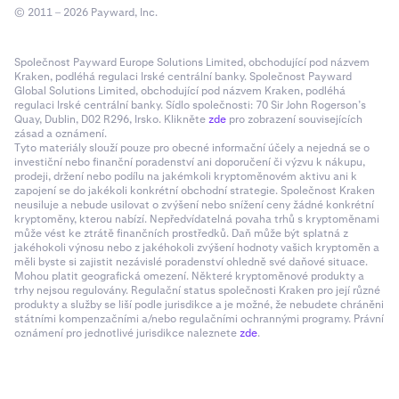
© 2011 – 2026 Payward, Inc.
Společnost Payward Europe Solutions Limited, obchodující pod názvem
Kraken, podléhá regulaci Irské centrální banky. Společnost Payward
Global Solutions Limited, obchodující pod názvem Kraken, podléhá
regulaci Irské centrální banky. Sídlo společnosti: 70 Sir John Rogerson’s
Quay, Dublin, D02 R296, Irsko. Klikněte
zde
pro zobrazení souvisejících
zásad a oznámení.
Tyto materiály slouží pouze pro obecné informační účely a nejedná se o
investiční nebo finanční poradenství ani doporučení či výzvu k nákupu,
prodeji, držení nebo podílu na jakémkoli kryptoměnovém aktivu ani k
zapojení se do jakékoli konkrétní obchodní strategie. Společnost Kraken
neusiluje a nebude usilovat o zvýšení nebo snížení ceny žádné konkrétní
kryptoměny, kterou nabízí. Nepředvídatelná povaha trhů s kryptoměnami
může vést ke ztrátě finančních prostředků. Daň může být splatná z
jakéhokoli výnosu nebo z jakéhokoli zvýšení hodnoty vašich kryptoměn a
měli byste si zajistit nezávislé poradenství ohledně své daňové situace.
Mohou platit geografická omezení. Některé kryptoměnové produkty a
trhy nejsou regulovány. Regulační status společnosti Kraken pro její různé
produkty a služby se liší podle jurisdikce a je možné, že nebudete chráněni
státními kompenzačními a/nebo regulačními ochrannými programy. Právní
oznámení pro jednotlivé jurisdikce naleznete
zde
.