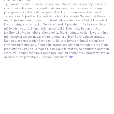
zásad a oznámení.
Tyto materiály slouží pouze pro obecné informační účely a nejedná se o
investiční nebo finanční poradenství ani doporučení či výzvu k nákupu,
prodeji, držení nebo podílu na jakémkoli kryptoměnovém aktivu ani k
zapojení se do jakékoli konkrétní obchodní strategie. Společnost Kraken
neusiluje a nebude usilovat o zvýšení nebo snížení ceny žádné konkrétní
kryptoměny, kterou nabízí. Nepředvídatelná povaha trhů s kryptoměnami
může vést ke ztrátě finančních prostředků. Daň může být splatná z
jakéhokoli výnosu nebo z jakéhokoli zvýšení hodnoty vašich kryptoměn a
měli byste si zajistit nezávislé poradenství ohledně své daňové situace.
Mohou platit geografická omezení. Některé kryptoměnové produkty a
trhy nejsou regulovány. Regulační status společnosti Kraken pro její různé
produkty a služby se liší podle jurisdikce a je možné, že nebudete chráněni
státními kompenzačními a/nebo regulačními ochrannými programy. Právní
oznámení pro jednotlivé jurisdikce naleznete
zde
.