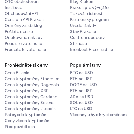
OTC obchodování
Blog Kraken
Instituce
Kraken pro vývojáře
Obchodování API
Tisková místnost
Centrum API Kraken
Partnerský program
Odměny za staking
Uvedení aktiv
Pošlete peníze
Stav Krakenu
Opakované nákupy
Centrum podpory
Koupit kryptoměnu
Stížnosti
Prodejte kryptoměnu
Breakout Prop Trading
Prohlédněte si ceny
Populární trhy
Cena Bitcoinu
BTC na USD
Cena kryptoměny Ethereum
ETH na USD
Cena kryptoměny Dogecoin
DOGE na USD
Cena kryptoměny XRP
ETH na USD
Cena kryptoměny Cardano
ADA na USD
Cena kryptoměny Solana
SOL na USD
Cena kryptoměny Litecoin
LTC na USD
Kategorie kryptoměn
Všechny trhy s kryptoměnami
Ceny všech kryptoměn
Předpovědi cen