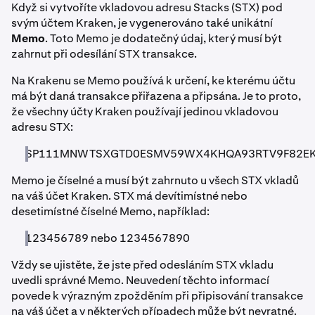
Když si vytvoříte vkladovou adresu Stacks (STX) pod
svým účtem Kraken, je vygenerováno také unikátní
Memo
. Toto Memo je dodatečný údaj, který musí být
zahrnut při odesílání STX transakce.
Na Krakenu se Memo používá k určení, ke kterému účtu
má být daná transakce přiřazena a připsána. Je to proto,
že všechny účty Kraken používají jedinou vkladovou
adresu STX:
SP111MNWTSXGTD0ESMV59WX4KHQA93RTV9F82E
Memo je číselné a musí být zahrnuto u všech STX vkladů
na váš účet Kraken. STX má devítimístné nebo
desetimístné číselné Memo, například:
123456789 nebo 1234567890
Vždy se ujistěte, že jste před odesláním STX vkladu
uvedli správné Memo. Neuvedení těchto informací
povede k výrazným zpožděním při připisování transakce
na váš účet a v některých případech může být nevratné.