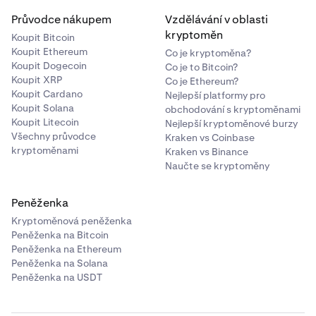
Průvodce nákupem
Vzdělávání v oblasti
kryptoměn
Koupit Bitcoin
Koupit Ethereum
Co je kryptoměna?
Koupit Dogecoin
Co je to Bitcoin?
Koupit XRP
Co je Ethereum?
Koupit Cardano
Nejlepší platformy pro
Koupit Solana
obchodování s kryptoměnami
Koupit Litecoin
Nejlepší kryptoměnové burzy
Všechny průvodce
Kraken vs Coinbase
kryptoměnami
Kraken vs Binance
Naučte se kryptoměny
Peněženka
Kryptoměnová peněženka
Peněženka na Bitcoin
Peněženka na Ethereum
Peněženka na Solana
Peněženka na USDT